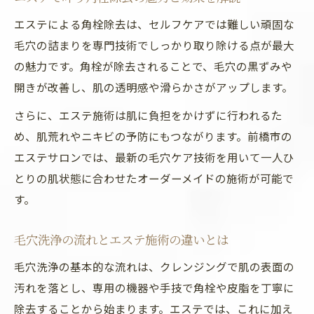
群馬で注目の美肌ケアとエステの選び方
エステによる角栓除去は、セルフケアでは難しい頑固な
エステ活用で透明感ある肌質へ導く方法
毛穴の詰まりを専門技術でしっかり取り除ける点が最大
毛穴洗浄と角栓除去で透明感アップ
の魅力です。角栓が除去されることで、毛穴の黒ずみや
エステの専門技術で肌のくすみを撃退
開きが改善し、肌の透明感や滑らかさがアップします。
肌質改善に効果的なエステの活用法
さらに、エステ施術は肌に負担をかけずに行われるた
前橋のエステで叶うWケア施術とは
め、肌荒れやニキビの予防にもつながります。前橋市の
エステサロンでは、最新の毛穴ケア技術を用いて一人ひ
角栓除去後のスキンケアポイント紹介
とりの肌状態に合わせたオーダーメイドの施術が可能で
毛穴ケアで注目の前橋エステ新常識
す。
最新エステ技術で毛穴悩みを根本改善
ハーブピーリングと毛穴洗浄の相乗効果
毛穴洗浄の流れとエステ施術の違いとは
メンズ対応エステの毛穴ケアが人気の理由
毛穴洗浄の基本的な流れは、クレンジングで肌の表面の
エステで得られる長期的な美肌の秘訣
汚れを落とし、専用の機器や手技で角栓や皮脂を丁寧に
前橋エステのトレンド施術を徹底解説
除去することから始まります。エステでは、これに加え