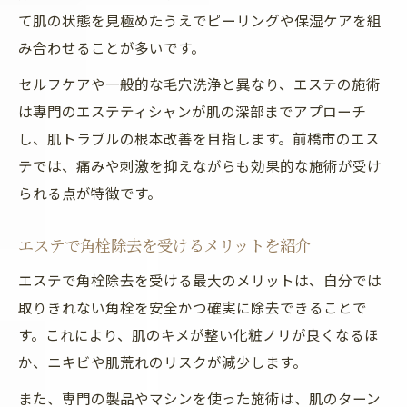
ハーブピーリングが支持される理由を解説
て肌の状態を見極めたうえでピーリングや保湿ケアを組
エステのハーブピーリングで角栓除去体験
み合わせることが多いです。
ハーブピーリングが肌質改善に効果的な理
セルフケアや一般的な毛穴洗浄と異なり、エステの施術
由
は専門のエステティシャンが肌の深部までアプローチ
毛穴洗浄と組み合わせたダブルケアの魅力
し、肌トラブルの根本改善を目指します。前橋市のエス
敏感肌にも安心なエステ施術方法の紹介
テでは、痛みや刺激を抑えながらも効果的な施術が受け
られる点が特徴です。
群馬で話題のハーブピーリング活用術
群馬で話題の角栓除去エステ実践術
エステで角栓除去を受けるメリットを紹介
エステで角栓除去を受ける流れと注意点
エステで角栓除去を受ける最大のメリットは、自分では
毛穴洗浄メニューの選び方ガイド
取りきれない角栓を安全かつ確実に除去できることで
エステによる角栓除去Q&Aで疑問解消
す。これにより、肌のキメが整い化粧ノリが良くなるほ
角栓除去は何回受けると効果的か解説
か、ニキビや肌荒れのリスクが減少します。
前橋エステで美肌を手に入れる秘訣
また、専門の製品やマシンを使った施術は、肌のターン