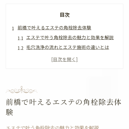
目次
前橋で叶えるエステの角栓除去体験
エステで叶う角栓除去の魅力と効果を解説
毛穴洗浄の流れとエステ施術の違いとは
エステで角栓除去を受けるメリットを紹介
肌質改善につながる前橋エステ体験談
メンズも安心の前橋エステ角栓ケア方法
角栓詰まりに悩むならエステがおすすめ
エステで解消する角栓詰まりの根本原因
前橋で叶えるエステの角栓除去体
毛穴ケア専門エステの施術内容に迫る
験
自己処理とエステ角栓除去の違いを比較
エステで叶う毛穴の黒ずみ徹底ケア法
エステで叶う角栓除去の魅力と効果を解説