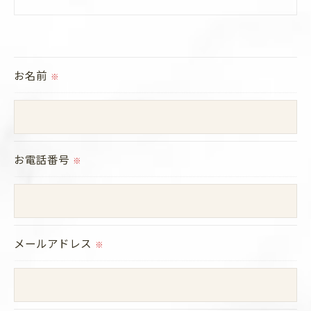
＜個人情報の提供について＞
当社ではお客様の同意を得た場合または法令に定め
られた場合を除き、
お名前
※
取得した個人情報を第三者に提供することはいたし
ません。
＜個人情報の委託について＞
お電話番号
※
当社では、利用目的の達成に必要な範囲において、
個人情報を外部に委託する場合があります。
これらの委託先に対しては個人情報保護契約等の措
置をとり、適切な監督を行います。
メールアドレス
※
＜個人情報の安全管理＞
当社では、個人情報の漏洩等がなされないよう、適