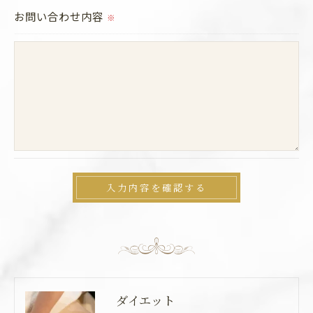
切に安全管理対策を実施します。
お問い合わせ内容
※
＜個人情報を与えなかった場合に生じる結果＞
必要な情報を頂けない場合は、それに対応した当社
のサービスをご提供できない場合がございますので
予めご了承ください。
＜個人情報の開示･訂正・削除･利用停止の手続につ
いて＞
当社では、お客様の個人情報の開示･訂正･削除・利
用停止の手続を定めさせて頂いております。
ご本人である事を確認のうえ、対応させて頂きま
す。
個人情報の開示･訂正･削除・利用停止の具体的手続
きにつきましては、お電話でお問合せ下さい。
ダイエット