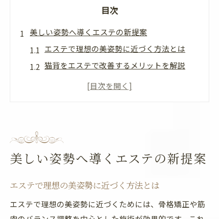
目次
美しい姿勢へ導くエステの新提案
エステで理想の美姿勢に近づく方法とは
猫背をエステで改善するメリットを解説
前橋市で受けられるエステの姿勢ケア特徴
エステ施術で健康美を高めるポイント紹介
猫背改善に効果的なエステの選び方ガイド
猫背改善で前向きな毎日を実現
エステによる猫背改善が日常に与える変化
美しい姿勢へ導くエステの新提案
前橋市のエステで実感できる姿勢の違い
猫背改善で肩こりや腰痛への効果を解説
エステで理想の美姿勢に近づく方法とは
エステ施術で前向きな気持ちを育てる理由
エステで理想の美姿勢に近づくためには、骨格矯正や筋
猫背改善後も続けやすいエステの習慣とは
肉のバランス調整を中心とした施術が効果的です。これ