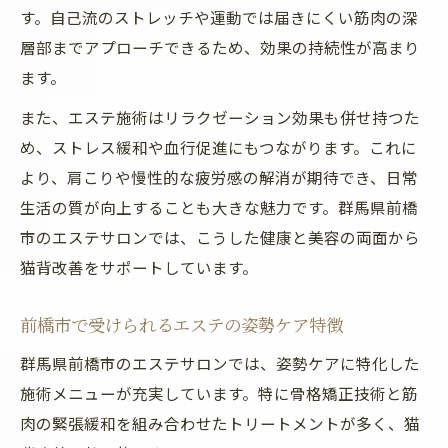
猫背対策に役立つエステサロンの選び方
す。自己流のストレッチや運動では届きにくい筋肉の深
美容と健康を両立する姿勢ケアの方法
層部までアプローチできるため、効果の持続性が高まり
ます。
エステで美容と健康を実現する姿勢ケア術
猫背改善に役立つエステと運動の併用方法
また、エステ施術はリラクゼーション効果も併せ持つた
め、ストレス緩和や血行促進にもつながります。これに
エステ施術とライフスタイル見直しの効果
より、肩こりや慢性的な疲労感の解消が期待でき、日常
美容意識を高めるエステ姿勢改善の習慣化
生活の質が向上することも大きな魅力です。群馬県前橋
エステで得られる健康美と日常生活の変化
市のエステサロンでは、こうした健康と美容の両面から
セルフケアとエステで続く理想の姿勢
猫背改善をサポートしています。
エステとセルフケアで目指す猫背改善の流
れ
前橋市で受けられるエステの姿勢ケア特徴
自宅ストレッチとエステ施術の効果的な連
群馬県前橋市のエステサロンでは、姿勢ケアに特化した
携
施術メニューが充実しています。特に骨格矯正技術と筋
エステ体験後に行うセルフ猫背ケアのポイ
肉の緊張緩和を組み合わせたトリートメントが多く、猫
ント