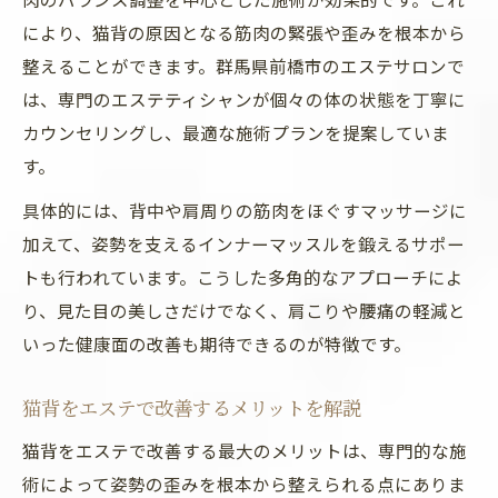
長年の悩みにはエステ施術が効果的
により、猫背の原因となる筋肉の緊張や歪みを根本から
整えることができます。群馬県前橋市のエステサロンで
エステで長年の猫背悩みを根本からケア
は、専門のエステティシャンが個々の体の状態を丁寧に
猫背改善にエステが選ばれる理由を紹介
カウンセリングし、最適な施術プランを提案していま
エステ施術の継続がもたらす健康効果とは
す。
長く続く猫背の原因にエステが有効な理由
具体的には、背中や肩周りの筋肉をほぐすマッサージに
エステで体質や悩みに合わせた施術を提案
加えて、姿勢を支えるインナーマッスルを鍛えるサポー
気になる猫背をエステで見直す秘訣
トも行われています。こうした多角的なアプローチによ
エステでできる猫背改善の基本アプローチ
り、見た目の美しさだけでなく、肩こりや腰痛の軽減と
エステ施術と自宅ケアの効果的な組み合わ
いった健康面の改善も期待できるのが特徴です。
せ
猫背が気になる人におすすめのエステ施術
猫背をエステで改善するメリットを解説
エステ利用時のカウンセリング活用ポイン
猫背をエステで改善する最大のメリットは、専門的な施
ト
術によって姿勢の歪みを根本から整えられる点にありま