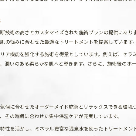
エステサロン選びで失敗しない乾燥肌対策
失敗しないエステサロン選びのチェックポイント
は
乾燥肌対策なら信頼できるエステ選びが重要
断技術の高さとカスタマイズされた施術プランの提供にあり
前橋エリアで評判のエステサロンの見極め方
肌の悩みに合わせた最適なトリートメントを提案しています
肌質改善に強いサロン選びのコツを解説
リア機能を強化する施術を得意としています。例えば、セラ
エステのプロが教える乾燥肌サロン活用術
、潤いのある柔らかな肌へと導きます。さらに、施術後のホ
しっとり肌へ導くエステの実践ポイント
エステでしっとり肌を実現する実践テクニック
乾燥肌に効くフェイシャル施術の選び方
エステサロンで続ける肌質改善のコツとは
気候に合わせたオーダーメイド施術とリラックスできる環境
前橋のエステで体験する潤い持続ケア法
、その時期に合わせた集中保湿ケアが充実しています。
自宅ケアとエステ施術の効果的な組み合わせ
特性を活かし、ミネラル豊富な温泉水を使ったトリートメン