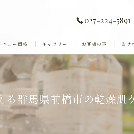
027-224-5891
メニュー価格
ギャラリー
お客様の声
当サ
痩身
全身歪み調整
ダイエ
ャル
巻き肩
える群馬県前橋市の乾燥肌
フェイ
ブライ