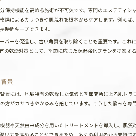
前橋エステの専門施術がもたらす保湿力とは
分保持機能を高める施術が不可欠です。専門のエステティシ
肌質改善をめざすならエステ活用が鍵
乾燥によるカサつきや肌荒れを根本からケアします。例えば
エステの活用で肌質改善を目指すポイント
長時間キープできます。
群馬のエステが提案する乾燥肌ケアの真髄
ーバーを促進し、古い角質を取り除くことも重要です。これ
肌質改善に特化した前橋エステの秘密
有の乾燥対策として、季節に応じた保湿強化プランを提案す
エステサロン選びが左右する乾燥肌対策
前橋で見つける本格派エステの効果とは
前橋エリアで見つける乾燥肌向けケア法
る背景
前橋エリアエステで受ける乾燥肌対策法
背景には、地域特有の乾燥した気候と季節変動による肌トラ
エステサロンによる肌質改善のアプローチ
の方がカサつきやかゆみを感じています。こうした悩みを専
潤い肌を目指すためのエステ活用のコツ
肌質に合った施術を選ぶ前橋エステの強み
機器や天然由来成分を用いたトリートメントを導入し、肌質
フェイシャルエステで乾燥肌を徹底サポート
潤い力を高めることができるため、多くの利用者から支持さ