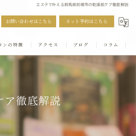
エステで叶える群馬県前橋市の乾燥肌ケア徹底解説
お問い合わせはこちら
ネット予約はこちら
ロンの特徴
アクセス
ブログ
コラム
ット
・猫背・ストレートネック
ケア徹底解説
シャル
ダル