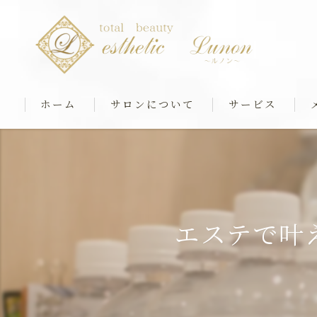
ホーム
サロンについて
サービス
最新マシンケア
筋膜ストレッチ＆
リアボーテフェイシ
エステで叶