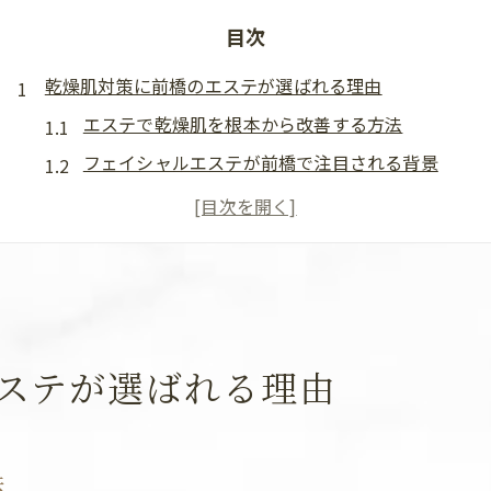
目次
乾燥肌対策に前橋のエステが選ばれる理由
エステで乾燥肌を根本から改善する方法
フェイシャルエステが前橋で注目される背景
肌質改善に強いエステサロンの特徴とは
前橋のエステが持つ乾燥肌ケアの魅力
エステ選びで肌質改善を実感できるポイント
フェイシャルエステで叶う潤い肌の新常識
フェイシャルエステが導く最新乾燥肌対策
ステが選ばれる理由
群馬で話題のエステサロンが潤う肌へ導く理由
エステで得られる肌質改善の新たなアプローチ
フェイシャル施術が乾燥肌に与える潤い効果
法