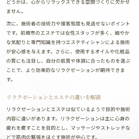
どうかは、心からリラックスできる空間づくりに欠かせ
女性専用エステサロンでリラクゼーション
ません。
体験
次に、施術者の技術力や接客態度も見逃せないポイント
前橋の女性スタッフによるエステの安心感
です。前橋市のエステでは女性スタッフが多く、細やか
女性向けエステで心身ともに癒される理由
な気配りと専門知識を持つエステティシャンによる施術
エステ個室利用でプライベートな癒しを実
が安心感を与えます。さらに、使用するオイルや化粧品
現
の質にも注目し、自分の肌質や体調に合ったものを選ぶ
女性専用エステでリラックスタイムを満喫
ことで、より効果的なリラクゼーションが期待できま
前橋で安らぎを感じるエステの選び方
す。
エステ選びで重視すべきリラクゼーション
リラクゼーションとエステの違いを解説
の質
前橋エステで口コミ評価が高い選び方のコ
リラクゼーションとエステは似ているようで目的や施術
ツ
内容に違いがあります。リラクゼーションは主に心身の
疲れを癒すことを目的とし、マッサージやストレッチな
女性に人気のエステを見分けるチェックポ
どで筋肉の緊張をほぐす施術が中心です。
イント