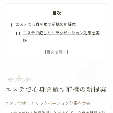
目次
エステで心身を癒す前橋の新提案
エステで癒しとリラクゼーション効果を実
感
前橋のエステで心身バランスを整える方法
エステ選びで重視すべきリラクゼーション
要素
リラクゼーションとエステの違いを解説
エステ通いで前橋女性の美と癒しを両立
エステで心身を癒す前橋の新提案
個室利用で叶える前橋エステ体験
個室エステが前橋女性に人気の理由とは
エステで癒しとリラクゼーション効果を実感
エステ個室空間で得られるリラクゼーショ
エステは単なる美容施術にとどまらず、心身の緊張をほ