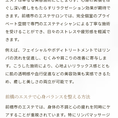
ン効果
ぐし深い癒しをもたらすリラクゼーション効果が期待で
前橋エステの個室利用でプライバシーを確
きます。前橋市のエステサロンでは、完全個室のプライ
保
ベート空間で専門のエステティシャンによる丁寧な施術
女性専用個室エステで安心の癒し時間を提
を受けることができ、日々のストレスや疲労感を軽減で
供
きます。
個室エステで前橋の癒しを独り占めできる
例えば、フェイシャルやボディトリートメントではリン
魅力
パの流れを促進し、むくみや肩こりの改善に寄与しま
リラクゼーションマッサージの魅力とは
す。こうした施術により、心地よいリラックス感ととも
リラクゼーションマッサージとエステの違
に肌の透明感や血行促進などの美容効果も実感できるた
いを解説
め、癒しと美しさの両立が可能です。
エステで体験できるリラクゼーション効果
の真実
前橋のエステで心身バランスを整える方法
マッサージがもたらす癒しと美容のメリッ
前橋市のエステでは、身体の不調と心の疲れを同時にケ
ト
アすることが重視されています。特にリンパマッサージ