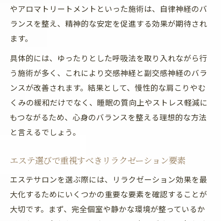
女性スタッフによるエステ施術の安心感
やアロマトリートメントといった施術は、自律神経のバ
ランスを整え、精神的な安定を促進する効果が期待され
リラクゼーションマッサージで心身をほぐ
ます。
す
癒しと美を両立できる前橋市の方法
具体的には、ゆったりとした呼吸法を取り入れながら行
エステで叶う前橋の癒しと美しさの秘密
う施術が多く、これにより交感神経と副交感神経のバラ
ンスが改善されます。結果として、慢性的な肩こりやむ
前橋市でリラクゼーションと美を得る選び
くみの緩和だけでなく、睡眠の質向上やストレス軽減に
方
もつながるため、心身のバランスを整える理想的な方法
エステ活用でストレス解消と美容効果を実
と言えるでしょう。
感
心身の不調を整えるエステメニューの選び
エステ選びで重視すべきリラクゼーション要素
方
エステサロンを選ぶ際には、リラクゼーション効果を最
前橋エステで美と癒しを同時に手に入れる
大化するためにいくつかの重要な要素を確認することが
術
大切です。まず、完全個室や静かな環境が整っているか
女性専用サロンで安心リラックスタイム