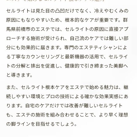
エステとジムの違いと選び方のポイント
セルライトは見た目の凸凹だけでなく、冷えやむくみの
エステ施術の流れと期待できる変化とは
原因にもなりやすいため、根本的なケアが重要です。群
前橋の痩身エステが選ばれる理由を解説
馬県前橋市のエステでは、セルライトの原因に直接アプ
前橋市で美脚を目指すセルライト対策術
ローチする施術が受けられ、自己流のケアでは難しい部
前橋エステの美脚ケアはここが違う
分にも効果的に届きます。専門のエステティシャンによ
セルライト除去に役立つサロン活用法
る丁寧なカウンセリングと最新機器の活用で、セルライ
トの分解と排出を促進し、健康的で引き締まった美脚へ
痩身エステで美脚を実現する流れを紹介
と導きます。
セルライトに強いエステマシンの特徴とは
また、セルライト根本ケアをエステで始める魅力は、継
エステと自宅ケアの効果的な組み合わせ
続しやすい環境とプロの技術による確かな効果実感にあ
エステを活用した下半身の悩み解消法
ります。自宅のケアだけでは改善が難しいセルライト
下半身太りに悩む方へエステの活用法
も、エステの施術を組み合わせることで、より早く理想
エステのセルライト除去が選ばれる理由
の脚ラインを目指せるでしょう。
前橋エステで体感できるむくみ改善効果