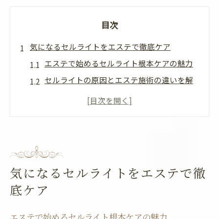
目次
気になるセルライトをエステで徹底ケア
エステで始めるセルライト根本ケアの魅力
セルライトの原因とエステ施術の違いを解
説
前橋のエステで実感できる効果的な対策法
痩身エステでセルライトが目立たなくなる
理由
エステ選びで失敗しないためのポイント
気になるセルライトをエステで徹
セルライト除去ならエステの効果に注目
底ケア
エステで叶えるセルライト除去の最新技術
セルライトと体脂肪率の関係性を知ろう
エステで始めるセルライト根本ケアの魅力