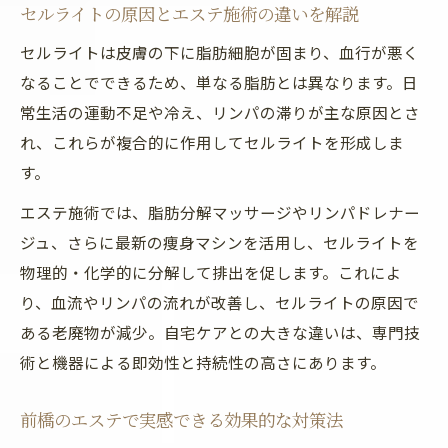
痩身エステ施術後の変化を徹底解説
セルライトの原因とエステ施術の違いを解説
セルライト対策と日常ケアのバランス術
セルライトは皮膚の下に脂肪細胞が固まり、血行が悪く
むくみ撃退にエステで始める新常識
なることでできるため、単なる脂肪とは異なります。日
むくみ解消に効果的なエステメニュー紹介
常生活の運動不足や冷え、リンパの滞りが主な原因とさ
れ、これらが複合的に作用してセルライトを形成しま
エステの施術で実感できる巡りの変化
す。
セルライト除去とむくみ対策の相乗効果
前橋エステで叶うリフレッシュ体験
エステ施術では、脂肪分解マッサージやリンパドレナー
ジュ、さらに最新の痩身マシンを活用し、セルライトを
エステとよもぎ蒸しで体質改善を目指す
物理的・化学的に分解して排出を促します。これによ
痩身エステの実力で理想の脚を手に入れる
り、血流やリンパの流れが改善し、セルライトの原因で
痩身エステで得られる脚痩せ効果とは
ある老廃物が減少。自宅ケアとの大きな違いは、専門技
セルライト除去に強いエステの特長解説
術と機器による即効性と持続性の高さにあります。
前橋で人気の痩身エステ施術内容紹介
脂肪冷却やクラッシュの違いを比較
前橋のエステで実感できる効果的な対策法