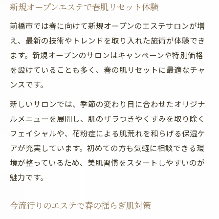
ホットペッパービューティーで失敗しない
新規オープンエステで春肌リセット体験
エステ探し
前橋市では春に向けて新規オープンのエステサロンが増
今流行りのエステに注目した春の選択術
え、最新の技術やトレンドを取り入れた施術が体験でき
春におすすめのエステ比較と体験談
ます。新規オープンのサロンはキャンペーンや特別価格
今話題のニューオープンエステ体験談
を設けていることも多く、春の肌リセットに最適なチャ
新規オープンエステで春の美肌を実感
ンスです。
ホットペッパービューティーの最新エステ
新しいサロンでは、季節の変わり目に合わせたオリジナ
体験
ルメニューを展開し、肌のザラつきやくすみを取り除く
今流行りのエステで得られる春のメリット
フェイシャルや、花粉症による肌荒れを和らげる保湿ケ
ニューオープンエステの実際の効果を紹介
アが充実しています。初めての方も気軽に相談できる環
境が整っているため、美肌習慣をスタートしやすいのが
春に新規エステを試すべき理由
魅力です。
美肌習慣を育む春限定のエステ活用法
春限定エステで始める美肌習慣のポイント
今流行りのエステで春の揺らぎ肌対策
新規オープンエステで得る春の美肌効果