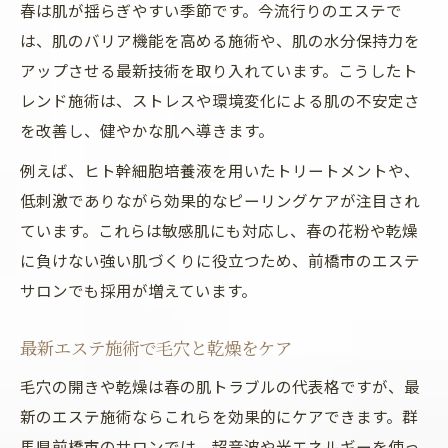
春は肌が揺らぎやすい季節です。今流行りのエステで
最新エステ施術で美肌を育てる日常ケア
は、肌のバリア機能を高める施術や、肌の水分保持力を
今流行りのエステを活用した美肌ルーティ
アップさせる最新技術を取り入れています。こうしたト
ン
レンド施術は、ストレスや環境変化による肌の不安定さ
ホットペッパービューティーで春の美肌予
を改善し、健やかな肌へ導きます。
約
例えば、ヒト幹細胞培養液を用いたトリートメントや、
低刺激でありながら効果的なピーリングケアが注目され
ています。これらは敏感肌にも対応し、春の花粉や乾燥
に負けない強い肌づくりに役立つため、前橋市のエステ
サロンでも採用が増えています。
最新エステ施術で毛穴と乾燥をケア
毛穴の開きや乾燥は春の肌トラブルの代表格ですが、最
新のエステ施術ならこれらを効果的にケアできます。群
馬県前橋市のサロンでは、超音波や光エネルギーを使っ