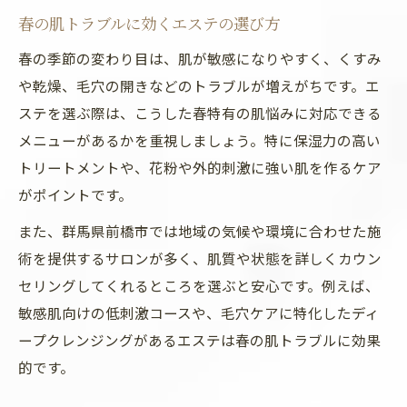
春におすすめの最新エステ施術比較
春の肌トラブルに効くエステの選び方
ホットペッパービューティーで探す最新エ
春の季節の変わり目は、肌が敏感になりやすく、くすみ
ステ
や乾燥、毛穴の開きなどのトラブルが増えがちです。エ
トレンドエステで春の美肌習慣を始めよう
ステを選ぶ際は、こうした春特有の肌悩みに対応できる
季節変わり目の肌悩みに寄り添うケア術
メニューがあるかを重視しましょう。特に保湿力の高い
春の乾燥肌に効くエステケア実践法
トリートメントや、花粉や外的刺激に強い肌を作るケア
新規オープンエステで受ける毛穴ケア体験
がポイントです。
今流行りのエステで季節の肌悩み解決
また、群馬県前橋市では地域の気候や環境に合わせた施
エステによる花粉対策スキンケアの特徴
術を提供するサロンが多く、肌質や状態を詳しくカウン
セリングしてくれるところを選ぶと安心です。例えば、
最新エステ技術で敏感肌を守るコツ
敏感肌向けの低刺激コースや、毛穴ケアに特化したディ
エステ選びで春を乗り切るコツを解説
ープクレンジングがあるエステは春の肌トラブルに効果
新規オープンエステを選ぶときのポイント
的です。
最新エステの特徴と春の選び方ガイド