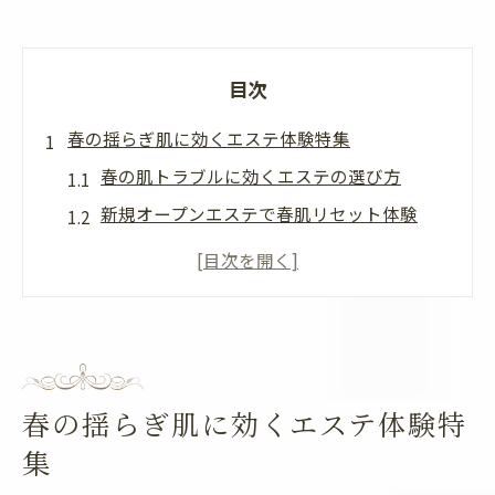
目次
春の揺らぎ肌に効くエステ体験特集
春の肌トラブルに効くエステの選び方
新規オープンエステで春肌リセット体験
今流行りのエステで春の揺らぎ肌対策
最新エステ施術で毛穴と乾燥をケア
ホットペッパービューティーで春エステ予
約術
最新エステで春の美肌を叶える方法
春の揺らぎ肌に効くエステ体験特
最新エステで春の美肌を手に入れる秘訣
集
新規オープンエステの最新機器を徹底解説