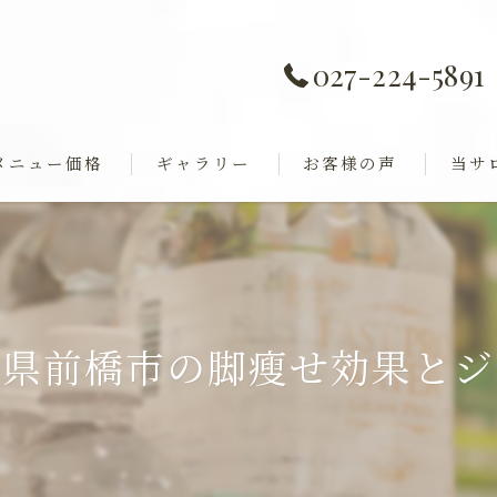
027-224-5891
メニュー価格
ギャラリー
お客様の声
当サ
痩身
全身歪み調整
ダイエ
ャル
巻き肩
馬県前橋市の脚瘦せ効果とジ
フェイ
ブライ