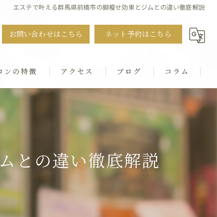
エステで叶える群馬県前橋市の脚瘦せ効果とジムとの違い徹底解説
お問い合わせはこちら
ネット予約はこちら
ロンの特徴
アクセス
ブログ
コラム
ット
・猫背・ストレートネック
ムとの違い徹底解説
シャル
ダル