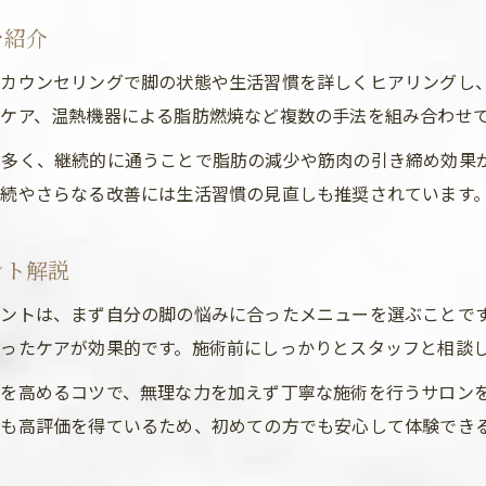
エステとジム脚瘦せの違いを知るポイント
を紹介
エステ脚痩せとジムの違いをわかりやすく解説
カウンセリングで脚の状態や生活習慣を詳しくヒアリングし
脚瘦せにおけるエステとジムの特徴比較
ケア、温熱機器による脂肪燃焼など複数の手法を組み合わせ
エステで部分痩せが叶うポイントを紹介
多く、継続的に通うことで脂肪の減少や筋肉の引き締め効果が
ジムにはないエステ脚瘦せのアプローチ方法
続やさらなる改善には生活習慣の見直しも推奨されています
前橋で選ばれるエステ脚瘦せのメリットとは
部分痩せを望む人へエステ活用術を紹介
ント解説
脚瘦せに効果的なエステの活用術を解説
イントは、まず自分の脚の悩みに合ったメニューを選ぶことで
エステで部分痩せを目指す人へのアドバイス
ったケアが効果的です。施術前にしっかりとスタッフと相談
群馬エステで部分痩せしたい人の施術選び方
を高めるコツで、無理な力を加えず丁寧な施術を行うサロン
エステ脚瘦せで太ももやふくらはぎもスッキリ
も高評価を得ているため、初めての方でも安心して体験でき
エステ利用で脚痩せ効果を最大化するコツとは