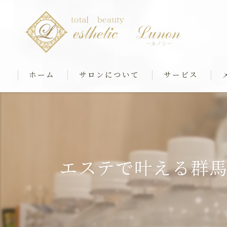
ホーム
サロンについて
サービス
最新マシンケア
筋膜ストレッチ＆
リアボーテフェイシ
エステで叶える群