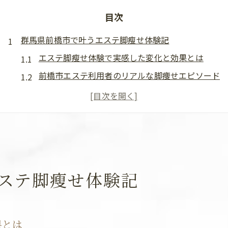
目次
群馬県前橋市で叶うエステ脚瘦せ体験記
エステ脚瘦せ体験で実感した変化と効果とは
前橋市エステ利用者のリアルな脚痩せエピソード
エステで脚痩せ効果を得るまでの流れを紹介
足痩せエステ群馬での施術体験のポイント解説
エステ脚瘦せを体験した前橋の口コミ事情とは
エステ施術が脚瘦せに効く理由を解説
エステ施術が脚瘦せに与えるメカニズムを解説
ステ脚瘦せ体験記
セルライト対策に強いエステ施術の特徴とは
エステで脚のむくみ解消が期待できる理由
痩身エステで脚瘦せを実感できる仕組みとは
果とは