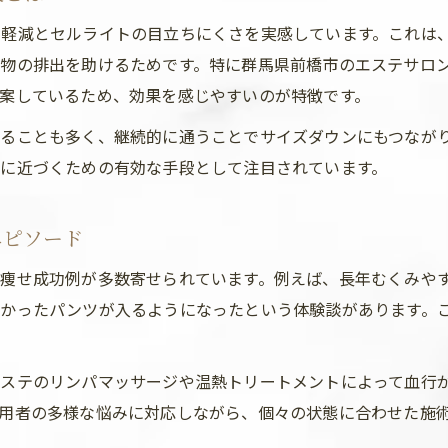
エステ脚瘦せ効果を高める施術内容のポイント
軽減とセルライトの目立ちにくさを実感しています。これは
脚痩せならジムとどちらが効果的？
物の排出を助けるためです。特に群馬県前橋市のエステサロ
エステ脚瘦せとジムの効果的な違いを比較
案しているため、効果を感じやすいのが特徴です。
ジムとエステ脚痩せのメリットとデメリット
ることも多く、継続的に通うことでサイズダウンにもつなが
部分痩せ重視ならエステが選ばれる理由とは
に近づくための有効な手段として注目されています。
エステ脚瘦せが運動苦手な方におすすめな訳
痩身エステとジム併用の効果的な組み合わせ方
エピソード
前橋市エステで実感できる美脚の魅力
痩せ成功例が多数寄せられています。例えば、長年むくみや
前橋エステで叶う美脚の魅力を徹底紹介
なかったパンツが入るようになったという体験談があります。
エステ脚瘦せで理想の太ももラインを実現
施術後に感じるエステ脚痩せの満足効果とは
エステのリンパマッサージや温熱トリートメントによって血行
エステ脚瘦せで自信が持てる美脚を手に入れる
用者の多様な悩みに対応しながら、個々の状態に合わせた施
足痩せエステ群馬で話題の美脚ケア体験