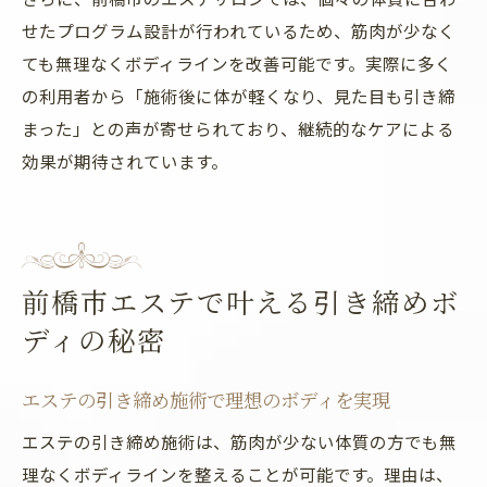
せたプログラム設計が行われているため、筋肉が少なく
ても無理なくボディラインを改善可能です。実際に多く
の利用者から「施術後に体が軽くなり、見た目も引き締
まった」との声が寄せられており、継続的なケアによる
効果が期待されています。
前橋市エステで叶える引き締めボ
ディの秘密
エステの引き締め施術で理想のボディを実現
エステの引き締め施術は、筋肉が少ない体質の方でも無
理なくボディラインを整えることが可能です。理由は、