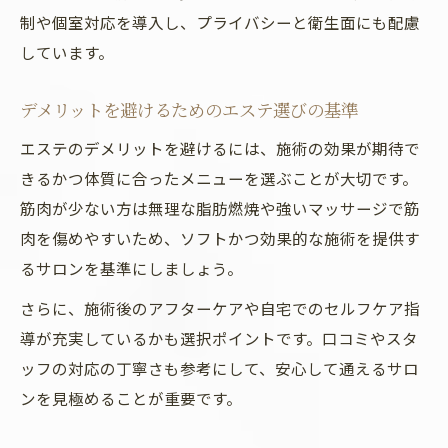
制や個室対応を導入し、プライバシーと衛生面にも配慮
しています。
デメリットを避けるためのエステ選びの基準
エステのデメリットを避けるには、施術の効果が期待で
きるかつ体質に合ったメニューを選ぶことが大切です。
筋肉が少ない方は無理な脂肪燃焼や強いマッサージで筋
肉を傷めやすいため、ソフトかつ効果的な施術を提供す
るサロンを基準にしましょう。
さらに、施術後のアフターケアや自宅でのセルフケア指
導が充実しているかも選択ポイントです。口コミやスタ
ッフの対応の丁寧さも参考にして、安心して通えるサロ
ンを見極めることが重要です。