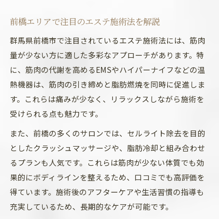
前橋エリアで注目のエステ施術法を解説
群馬県前橋市で注目されているエステ施術法には、筋肉
量が少ない方に適した多彩なアプローチがあります。特
に、筋肉の代謝を高めるEMSやハイパーナイフなどの温
熱機器は、筋肉の引き締めと脂肪燃焼を同時に促進しま
す。これらは痛みが少なく、リラックスしながら施術を
受けられる点も魅力です。
また、前橋の多くのサロンでは、セルライト除去を目的
としたクラッシュマッサージや、脂肪冷却と組み合わせ
るプランも人気です。これらは筋肉が少ない体質でも効
果的にボディラインを整えるため、口コミでも高評価を
得ています。施術後のアフターケアや生活習慣の指導も
充実しているため、長期的なケアが可能です。