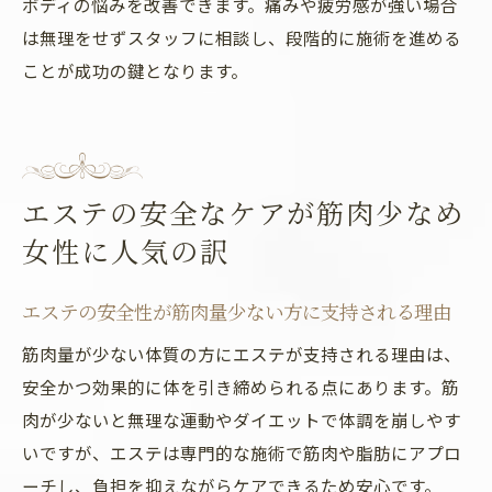
ボディの悩みを改善できます。痛みや疲労感が強い場合
は無理をせずスタッフに相談し、段階的に施術を進める
ことが成功の鍵となります。
エステの安全なケアが筋肉少なめ
女性に人気の訳
エステの安全性が筋肉量少ない方に支持される理由
筋肉量が少ない体質の方にエステが支持される理由は、
安全かつ効果的に体を引き締められる点にあります。筋
肉が少ないと無理な運動やダイエットで体調を崩しやす
いですが、エステは専門的な施術で筋肉や脂肪にアプロ
ーチし、負担を抑えながらケアできるため安心です。