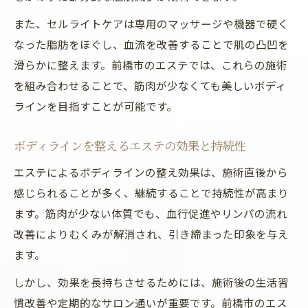
また、セルライトケアは専用のマッサージや機器で硬く
なった脂肪をほぐし、血流を改善することで肌の凸凹を
滑らかに整えます。前橋市のエステでは、これらの施術
を組み合わせることで、筋肉が少なくても美しいボディ
ラインを目指すことが可能です。
ボディラインを整えるエステの効果と持続性
エステによるボディラインの整え効果は、施術直後から
感じられることが多く、継続することで持続性が高まり
ます。筋肉が少ない体質でも、血行促進やリンパの流れ
改善によりむくみが解消され、引き締まった印象を与え
ます。
しかし、効果を長持ちさせるためには、施術後の生活習
慣改善や定期的なサロン通いが重要です。前橋市のエス