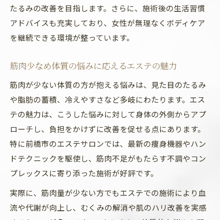
たるみの改善を目指します。さらに、施術後の生活習慣
アドバイスも充実しており、女性が無理なくボディケア
を継続できる環境が整っています。
筋肉少なめ体質の悩みに応えるエステの魅力
筋肉が少ない体質の方が抱える悩みは、見た目のたるみ
や脂肪の蓄積、冷えやすさなど多岐にわたります。エス
テの魅力は、こうした悩みに対して身体の外側からアプ
ローチし、負担をかけずに改善を促せる点にあります。
特に前橋市のエステサロンでは、最新の痩身機器やハン
ドテクニックを駆使し、筋肉不足がもたらす不調やコン
プレックスに寄り添った施術が好評です。
実際に、筋肉量が少ない方でもエステでの施術により血
流や代謝が向上し、むくみの解消や肌のハリ改善を実感