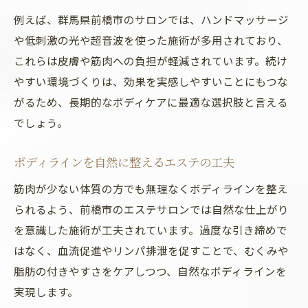
例えば、群馬県前橋市のサロンでは、ハンドマッサージ
や低刺激の光や超音波を使った施術が多用されており、
これらは皮膚や筋肉への負担が軽減されています。続け
やすい環境づくりは、効果を実感しやすいことにもつな
がるため、長期的なボディケアに最適な選択肢と言える
でしょう。
ボディラインを自然に整えるエステの工夫
筋肉が少ない体質の方でも無理なくボディラインを整え
られるよう、前橋市のエステサロンでは自然な仕上がり
を意識した施術が工夫されています。過度な引き締めで
はなく、血流促進やリンパ排泄を促すことで、むくみや
脂肪の付きやすさをケアしつつ、自然なボディラインを
実現します。