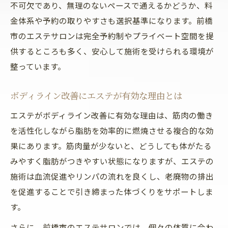
不可欠であり、無理のないペースで通えるかどうか、料
金体系や予約の取りやすさも選択基準になります。前橋
市のエステサロンは完全予約制やプライベート空間を提
供するところも多く、安心して施術を受けられる環境が
整っています。
ボディライン改善にエステが有効な理由とは
エステがボディライン改善に有効な理由は、筋肉の働き
を活性化しながら脂肪を効率的に燃焼させる複合的な効
果にあります。筋肉量が少ないと、どうしても体がたる
みやすく脂肪がつきやすい状態になりますが、エステの
施術は血流促進やリンパの流れを良くし、老廃物の排出
を促進することで引き締まった体づくりをサポートしま
す。
さらに、前橋市のエステサロンでは、個々の体質に合わ