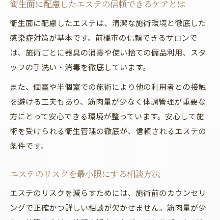
衛生面に配慮したエステの信頼できるケアとは
衛生面に配慮したエステは、清潔な施術環境と徹底した
感染症対策が基本です。前橋市の信頼できるサロンで
は、施術ごとに器具の消毒や使い捨ての備品利用、スタ
ッフの手洗い・消毒を徹底しています。
また、個室や半個室での施術により他の利用者との接触
を避ける工夫もあり、筋肉量が少なく体調管理が重要な
方にとって安心できる環境が整っています。安心して施
術を受けられる衛生管理の徹底が、信頼されるエステの
条件です。
エステのリスクを最小限にする相談方法
エステのリスクを減らすためには、施術前のカウンセリ
ングで正確かつ詳しい相談が欠かせません。筋肉量が少