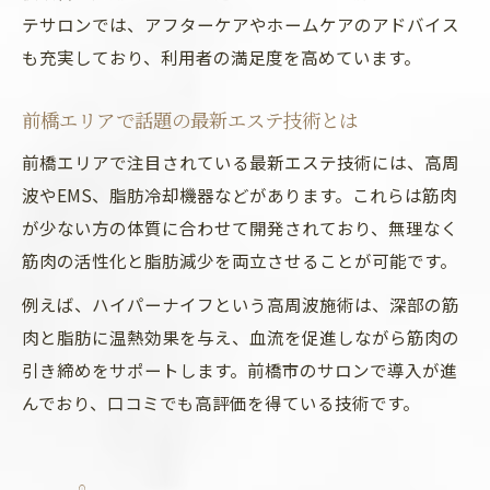
テサロンでは、アフターケアやホームケアのアドバイス
も充実しており、利用者の満足度を高めています。
前橋エリアで話題の最新エステ技術とは
前橋エリアで注目されている最新エステ技術には、高周
波やEMS、脂肪冷却機器などがあります。これらは筋肉
が少ない方の体質に合わせて開発されており、無理なく
筋肉の活性化と脂肪減少を両立させることが可能です。
例えば、ハイパーナイフという高周波施術は、深部の筋
肉と脂肪に温熱効果を与え、血流を促進しながら筋肉の
引き締めをサポートします。前橋市のサロンで導入が進
んでおり、口コミでも高評価を得ている技術です。