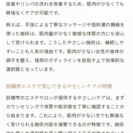
促進やリンパの流れを改善するため、筋肉が少なくても
無理なくケアが可能です。
例えば、手技による丁寧なマッサージや低刺激の機器を
使った施術は、筋肉量が少なく敏感な体質の方にも安心
して受けられます。こうしたやさしい施術は、継続しや
すいことも人気の理由です。筋肉が少ない女性が身体の
調子を整え、理想のボディラインを目指す上で効果的な
選択肢となっています。
前橋市エステで安心できるやさしいケアの特徴
前橋市のエステサロンが提供するやさしいケアは、まず
カウンセリングで体質や肌状態を丁寧に確認することか
ら始まります。これにより、筋肉が少ない方でも無理な
く受けられる施術内容を提案できるのが特徴です。施術