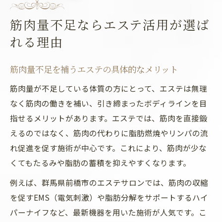
筋肉量不足ならエステ活用が選ば
れる理由
筋肉量不足を補うエステの具体的なメリット
筋肉量が不足している体質の方にとって、エステは無理
なく筋肉の働きを補い、引き締まったボディラインを目
指せるメリットがあります。エステでは、筋肉を直接鍛
えるのではなく、筋肉の代わりに脂肪燃焼やリンパの流
れ促進を促す施術が中心です。これにより、筋肉が少な
くてもたるみや脂肪の蓄積を抑えやすくなります。
例えば、群馬県前橋市のエステサロンでは、筋肉の収縮
を促すEMS（電気刺激）や脂肪分解をサポートするハイ
パーナイフなど、最新機器を用いた施術が人気です。こ