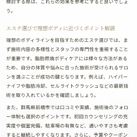
検討する際は、これらの効果を参考にすると良いでしょ
前橋のエステで理想に近づいた体験談を共
う。
有
エステ選びで理想ボディに近づくポイント解説
エステ利用で感じた脂肪燃焼効果の口コミ
集
理想のボディラインを目指すためのエステ選びでは、ま
脂肪燃焼ケアで自信が持てた利用者の本音
ず施術内容の多様性とスタッフの専門性を重視すること
が重要です。脂肪燃焼ボディケアには様々な方法がある
セルフケアとエステを組み合わせた美ボディ維
ため、自分の体質や悩みに合った施術が受けられるサロ
持法
ンを選ぶことが成功の鍵となります。例えば、ハイパー
エステとセルフケアで脂肪燃焼を持続させ
ナイフや脂肪冷却、セルライトクラッシュなどの最新技
る方法
術を取り入れているかを確認しましょう。
自宅ケアとエステの両立で美ボディをキー
プ
また、群馬県前橋市では口コミや実績、施術後のフォロ
ー体制も選択のポイントです。初回カウンセリングの充
脂肪燃焼を強化するエステと習慣のコツ
実度や個室完備、駐車場の有無など、通いやすさも考慮
エステと運動の相乗効果で理想ラインを実
すると継続しやすくなります。さらに、予算やクーポン
現