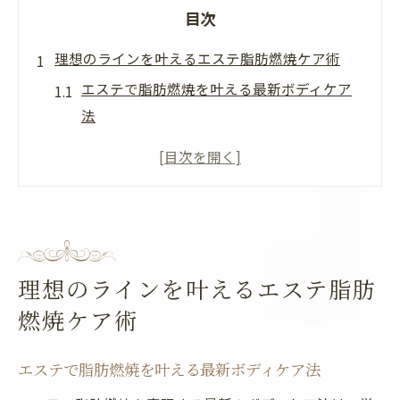
目次
理想のラインを叶えるエステ脂肪燃焼ケア術
エステで脂肪燃焼を叶える最新ボディケア
法
群馬県前橋市で話題のエステ脂肪燃焼効果
とは
エステ選びで理想ボディに近づくポイント
解説
脂肪燃焼エステの安全性と効果的な受け方
理想のラインを叶えるエステ脂肪
エステ体験で分かる脂肪燃焼の実感ポイン
燃焼ケア術
ト
脂肪燃焼に強いエステの選び方と始め方
エステで脂肪燃焼を叶える最新ボディケア法
エステで脂肪燃焼効果を高める選び方のコ