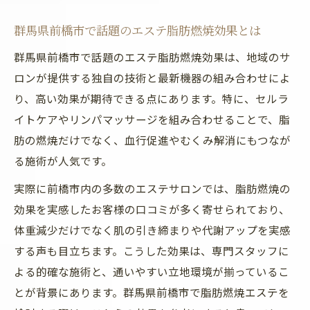
エステで理想のボディラインを目指す方法
群馬県前橋市で話題のエステ脂肪燃焼効果とは
前橋エリアのエステで得られる効果とは
エステ施術の効果実感と脂肪燃焼の秘密
群馬県前橋市で話題のエステ脂肪燃焼効果は、地域のサ
ロンが提供する独自の技術と最新機器の組み合わせによ
エステ施術で脂肪燃焼効果を感じる理由と
り、高い効果が期待できる点にあります。特に、セルラ
は
イトケアやリンパマッサージを組み合わせることで、脂
脂肪燃焼エステの技術とその安全性を検証
肪の燃焼だけでなく、血行促進やむくみ解消にもつなが
エステで得られる脂肪燃焼実感の違いを解
る施術が人気です。
説
実際に前橋市内の多数のエステサロンでは、脂肪燃焼の
施術ごとの脂肪燃焼効果の持続性を考える
効果を実感したお客様の口コミが多く寄せられており、
エステ施術の口コミから分かる実際の変化
体重減少だけでなく肌の引き締まりや代謝アップを実感
悩みに寄り添うエステ脂肪燃焼ケア体験談
する声も目立ちます。こうした効果は、専門スタッフに
エステ体験者が語る脂肪燃焼ケアのリアル
よる的確な施術と、通いやすい立地環境が揃っているこ
な声
とが背景にあります。群馬県前橋市で脂肪燃焼エステを
脂肪燃焼エステで悩みが解決した実例紹介