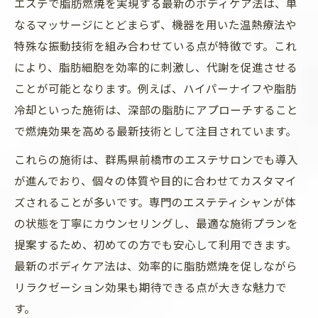
エステで脂肪燃焼を実現する最新のボディケア法は、単
ツ
なるマッサージにとどまらず、機器を用いた温熱療法や
口コミで分かる脂肪燃焼エステの特徴と魅
特殊な振動技術を組み合わせている点が特徴です。これ
力
により、脂肪細胞を効率的に刺激し、代謝を促進させる
初心者におすすめのエステ脂肪燃焼スター
ことが可能となります。例えば、ハイパーナイフや脂肪
ト法
冷却といった施術は、深部の脂肪にアプローチすること
群馬県前橋市エリアのエステ比較ポイント
で燃焼効果を高める最新技術として注目されています。
エステ体験談から学ぶ脂肪燃焼成功の秘訣
これらの施術は、群馬県前橋市のエステサロンでも導入
群馬県前橋市ならエステで効率的ボディメイク
が進んでおり、個々の体質や目的に合わせてカスタマイ
前橋市のエステで実感する脂肪燃焼ボディ
ズされることが多いです。専門のエステティシャンが体
ケア
の状態を丁寧にカウンセリングし、最適な施術プランを
エステとセルフケアを組み合わせた効率ボ
提案するため、初めての方でも安心して利用できます。
ディメイク
最新のボディケア法は、効率的に脂肪燃焼を促しながら
脂肪燃焼エステの実際の流れとサポート体
リラクゼーション効果も期待できる点が大きな魅力で
制
す。