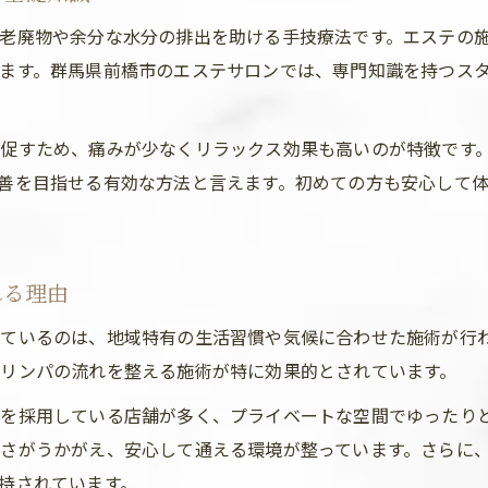
エステ体験でスッキリボディを叶える秘訣
老廃物や余分な水分の排出を助ける手技療法です。エステの
専門技術のエステで巡りを整える方法
ます。群馬県前橋市のエステサロンでは、専門知識を持つス
資格保持者によるエステ施術の安心ポイント
専門エステで受けるリンパケアの特徴
を促すため、痛みが少なくリラックス効果も高いのが特徴です
巡りを整えるリンパドレナージュの技術力
善を目指せる有効な方法と言えます。初めての方も安心して
エステサロンの選び方と専門性の見極め方
エステで知るリンパの流れ改善のコツ
前橋市で話題のリンパ施術を選ぶコツ
れる理由
エステ選びで重視すべきリンパ施術の特徴
ているのは、地域特有の生活習慣や気候に合わせた施術が行
前橋市エステの口コミと体験談の活用法
リンパの流れを整える施術が特に効果的とされています。
リンパマッサージの施術強度はどう選ぶ？
を採用している店舗が多く、プライベートな空間でゆったり
安心して通えるエステの見極めポイント
さがうかがえ、安心して通える環境が整っています。さらに
メンズもOKなエステサロンの探し方
持されています。