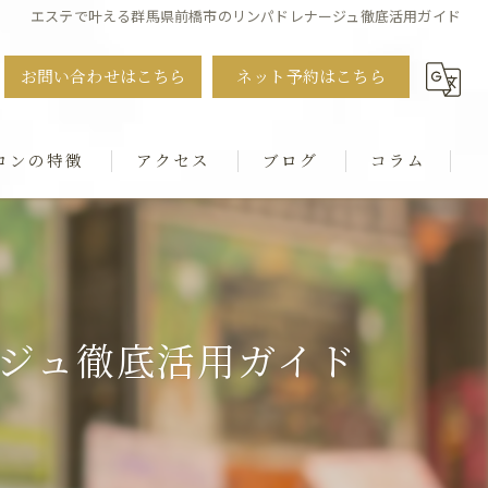
エステで叶える群馬県前橋市のリンパドレナージュ徹底活用ガイド
お問い合わせはこちら
ネット予約はこちら
ロンの特徴
アクセス
ブログ
コラム
ット
・猫背・ストレートネック
ジュ徹底活用ガイド
シャル
ダル