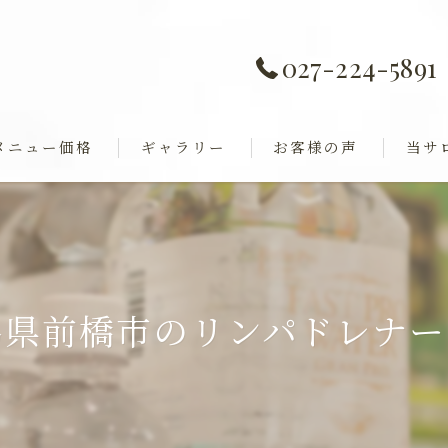
027-224-5891
メニュー価格
ギャラリー
お客様の声
当サ
痩身
全身歪み調整
ダイエ
ャル
巻き肩
馬県前橋市のリンパドレナー
フェイ
ブライ