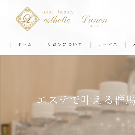
ホーム
サロンについて
サービス
最新マシンケア
筋膜ストレッチ＆
リアボーテフェイシ
エステで叶える群