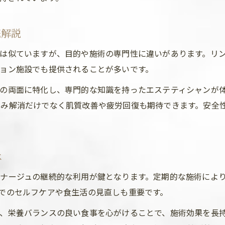
むくみ・冷え対策ならエステ体験が近道
エステ体験で分かるリンパドレナージュの効果
底解説
むくみ・冷え解消にエステが選ばれる理由
は似ていますが、目的や施術の専門性に違いがあります。リ
前橋市で人気のエステ体験コースの魅力
ョン施設でも提供されることが多いです。
初回エステ体験でチェックすべきポイント
の両面に特化し、専門的な知識を持ったエステティシャンが
リンパケア体験でスッキリ体質を実感しよう
くみ解消だけでなく肌質改善や疲労回復も期待できます。安全
安心して通える前橋市のエステ活用術
エステの衛生管理とプライバシー対策の重要性
前橋市エステで安心できるサロンの特徴
は
エステ定期ケアと単発プランの違いを解説
ナージュの継続的な利用が鍵となります。定期的な施術によ
安心して通えるエステのキャンペーン活用法
でのセルフケアや食生活の見直しも重要です。
女性専用や個室エステの選び方ガイド
、栄養バランスの良い食事を心がけることで、施術効果を長