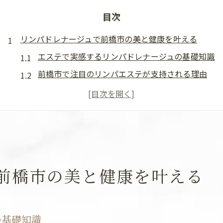
目次
リンパドレナージュで前橋市の美と健康を叶える
エステで実感するリンパドレナージュの基礎知識
前橋市で注目のリンパエステが支持される理由
リンパマッサージとエステの違いを徹底解説
エステで美と健康を両立させる秘訣とは
前橋市のエステで得られる嬉しい効果と体験談
スッキリ体質へ導くエステの魅力と効果
エステのリンパドレナージュがむくみに効く理由
前橋市の美と健康を叶える
冷えやセルライト対策にエステが最適な訳
リンパマッサージの効果を最大限引き出す方法
群馬県前橋市エステで体質改善を目指すコツ
の基礎知識