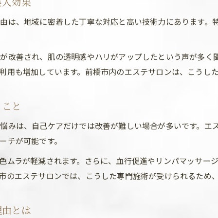
美人効果
自信を持てる背中作りのプロが伝える秘訣
由は、地域に密着した丁寧な対応と高い技術力にあります。
プロのエステ技術で叶える背中美人への近道
背中ケアの専門家が教えるエステ活用ポイント
が改善され、肌の透明感やハリがアップしたという声が多く
エステで自信を持てる背中を目指す秘訣とは
利用も増加しています。前橋市内のエステサロンは、こうし
効率よく美肌を手に入れるエステ施術の工夫
エステサロン選びでプロの力を活かすコツ
ること
口コミで選ぶ前橋エリアの背中エステ活用術
悩みは、自己ケアだけでは改善が難しい場合が多いです。エ
口コミで評判のエステで背中美人を目指そう
ーチが可能です。
前橋市エリアで注目のエステ活用ポイント
色ムラが軽減されます。さらに、血行促進やリンパマッサー
利用者の声から選ぶ背中美人エステの特徴
市のエステサロンでは、こうした専門施術が受けられるため
エステ体験談でわかる背中美人への近道
口コミを活かしたエステサロン選びのコツ
理由とは