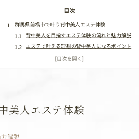
目次
群馬県前橋市で叶う背中美人エステ体験
背中美人を目指すエステ体験の流れと魅力解説
エステで叶える理想の背中美人になるポイント
前橋市のエステが選ばれる理由と背中美人効果
背中のざらつきや悩みにエステができること
エステサロン選びが背中美人に重要な理由とは
背中美人を目指す方へエステの魅力分析
エステで背中美人を目指す魅力とその効果
中美人エステ体験
毛孔性角化症改善にエステが選ばれる理由
エステのプロが解説する背中ケアのメリット
背中美人を目指すためのエステ施術の種類
魅力解説