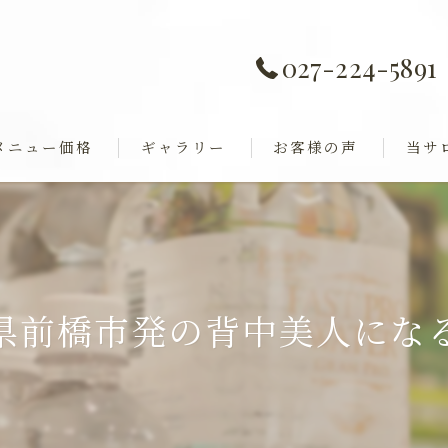
027-224-5891
メニュー価格
ギャラリー
お客様の声
当サ
痩身
全身歪み調整
ダイエ
ャル
巻き肩
県前橋市発の背中美人にな
フェイ
ブライ