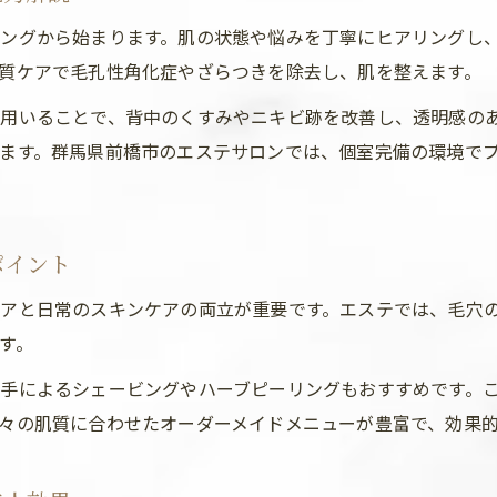
エステ通いで感じる背中美人への変化とは
ングから始まります。肌の状態や悩みを丁寧にヒアリングし
ナチュラル美肌なら背中エステの効果を活用
質ケアで毛孔性角化症やざらつきを除去し、肌を整えます。
ナチュラル美肌を叶える背中エステの魅力
用いることで、背中のくすみやニキビ跡を改善し、透明感の
エステで得られる自然なトーンアップ効果
ます。群馬県前橋市のエステサロンでは、個室完備の環境で
背中のくすみや毛穴悩みにエステが有効な理由
肌質改善に役立つエステ施術の選び方
背中エステで実感できる透明感アップの秘訣
ポイント
イベント前に背中ケアするべき理由とは
アと日常のスキンケアの両立が重要です。エステでは、毛穴
イベント前にエステで背中美人を準備する意義
す。
ブライダル前にエステを選ぶポイントと注意点
手によるシェービングやハーブピーリングもおすすめです。
背中のニキビ跡改善にエステが効果的な理由
々の肌質に合わせたオーダーメイドメニューが豊富で、効果
エステ施術で自信を持てる背中に整える方法
大切な日を迎える前のエステ活用術まとめ