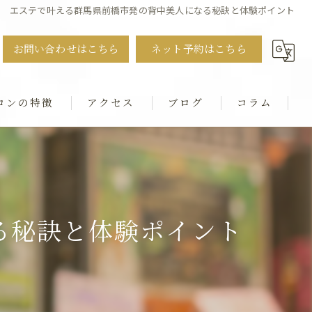
エステで叶える群馬県前橋市発の背中美人になる秘訣と体験ポイント
お問い合わせはこちら
ネット予約はこちら
ロンの特徴
アクセス
ブログ
コラム
ット
・猫背・ストレートネック
る秘訣と体験ポイント
シャル
ダル