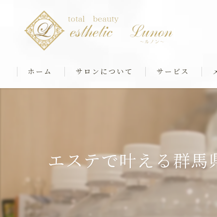
ホーム
サロンについて
サービス
最新マシンケア
筋膜ストレッチ＆
リアボーテフェイシ
エステで叶える群馬