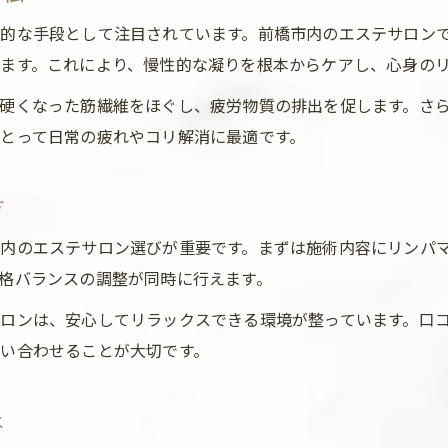
エステのリンパケアで首肩の疲れを撃退する
的な手段として注目されています。前橋市内のエステサロン
慢性的な凝りを和らげるリラクゼーション術
ます。これにより、慢性的な凝りを根本からケアし、心身の
エステで叶う慢性凝りのリラクゼーション体験
硬くなった筋繊維をほぐし、疲労物質の排出を促します。さ
前橋市のエステで疲れリセット習慣を持つコツ
とって日常の疲れやコリ解消に最適です。
エステ活用で心身のバランスを保つ方法
女性に人気のリラクゼーションエステを比較
方
前橋市のエステで得られるリフレッシュ効果
内のエステサロン選びが重要です。まずは施術内容にリンパ
女性におすすめなエステでのコリ対策ガイド
格バランスの調整が同時に行えます。
女性向けエステでのコリ対策の基本ポイント
ロンは、安心してリラックスできる環境が整っています。口
前橋エステで実感できる癒しケアの選び方
い合わせることが大切です。
エステで女性の身体を労わるコリ対策術
評判の前橋エステで安心施術を受けるコツ
は
エステ初心者におすすめの凝りケア方法