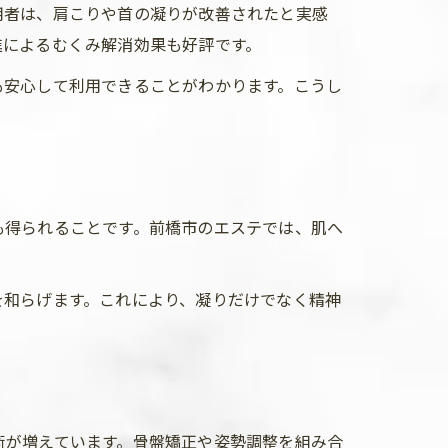
用者は、肩こりや首の凝りが改善されたと実感
進によるむくみ解消効果も好評です。
も安心して利用できることがわかります。こうし
も得られることです。前橋市のエステでは、肌へ
を和らげます。これにより、凝りだけでなく精神
術が増えています。骨盤矯正や姿勢調整を組み合