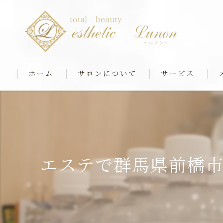
ホーム
サロンについて
サービス
最新マシンケア
筋膜ストレッチ＆
リアボーテフェイシ
エステで群馬県前橋