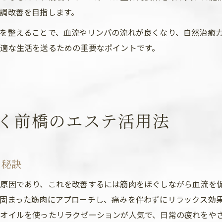
調改善を目指します。
を整えることで、血流やリンパの流れが良くなり、自然治癒
適な生活を送るための重要なポイントです。
く前橋のエステ活用法
る秘訣
原因であり、これを改善するには筋肉をほぐしながら血流を
固まった筋肉にアプローチし、痛みを伴わずにリラックス効
オイルを使ったリラクゼーションが人気で、日常の疲れをや