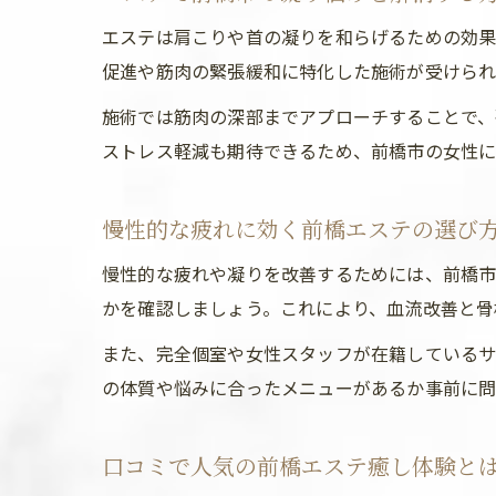
エステは肩こりや首の凝りを和らげるための効果
促進や筋肉の緊張緩和に特化した施術が受けられ
施術では筋肉の深部までアプローチすることで、
ストレス軽減も期待できるため、前橋市の女性に
慢性的な疲れに効く前橋エステの選び
慢性的な疲れや凝りを改善するためには、前橋市
かを確認しましょう。これにより、血流改善と骨
また、完全個室や女性スタッフが在籍しているサ
の体質や悩みに合ったメニューがあるか事前に問
口コミで人気の前橋エステ癒し体験と