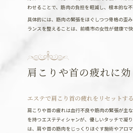
わせることで、筋肉の負担を軽減し、根本的な不
具体的には、筋肉の緊張をほぐしつつ骨格の歪み
ランスを整えることは、前橋市の女性が健康で快
肩こりや首の疲れに効
エステで肩こり首の疲れをリセットす
肩こりや首の疲れは血行不良や筋肉の緊張が主な
を持つエステティシャンが、優しいタッチで凝り
は、肩や首の筋肉をじっくりほぐす施術やアロマ