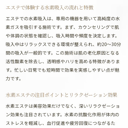
水素エステの美白作用と肌へのメリット解
エステで体験する水素吸入の流れと特徴
説
エステでの水素吸入は、専用の機器を用いて高純度の水
エステで実感する透明感アップの秘訣とは
素ガスを吸引する施術です。まず、カウンセリングで肌
水素美容がもたらす肌トラブル予防効果
や体調の状態を確認し、吸入時間や頻度を決定します。
エステで実践される水素美容の最新技術
吸入中はリラックスできる環境が整えられ、約20～30分
水素リラクゼーションと素肌美の関係性
間の吸入が一般的です。この施術は肌の老化原因となる
エステを通じた水素吸入の効果とは
活性酸素を除去し、透明感やハリを高める特徴がありま
エステの水素吸入が体に与える良い影響
す。忙しい日常でも短時間で効果を実感しやすい点が魅
水素吸入と肌のコンディション改善を検証
力です。
エステで選ばれる水素吸入メニューの魅力
水素エステの注目ポイントとリラクゼーション効果
水素エステで期待できるアンチエイジング
水素エステは美容効果だけでなく、深いリラクゼーショ
効果
ン効果も注目されています。水素の抗酸化作用が体内の
肌への水素吸入効果を専門的に解説
ストレスを軽減し、血行促進や疲労回復につながるた
透明感アップを目指す水素美容の魅力