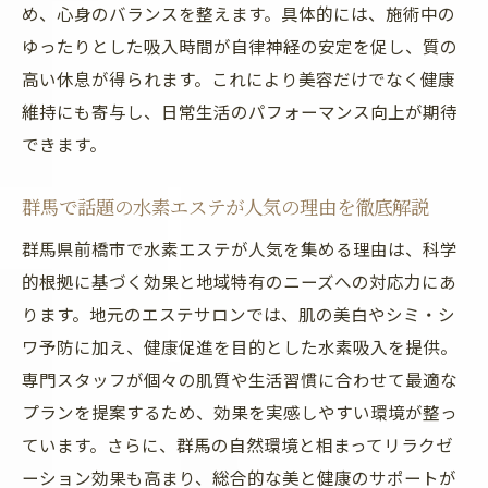
め、心身のバランスを整えます。具体的には、施術中の
エステで透明感を引き出す水素美容のコツ
ゆったりとした吸入時間が自律神経の安定を促し、質の
水素エステが目指す肌の明るさアップ術
高い休息が得られます。これにより美容だけでなく健康
エステ施術後に感じる肌の透明感の変化
維持にも寄与し、日常生活のパフォーマンス向上が期待
水素美容が叶えるナチュラルな美白効果
できます。
エステ体験者が満足する透明肌への近道
群馬で話題の水素エステが人気の理由を徹底解説
美白や健康維持に役立つ水素エステ活用術
群馬県前橋市で水素エステが人気を集める理由は、科学
エステで始める水素美容と美白ケアの実践
的根拠に基づく効果と地域特有のニーズへの対応力にあ
法
ります。地元のエステサロンでは、肌の美白やシミ・シ
水素エステで健康維持に役立つポイント紹
ワ予防に加え、健康促進を目的とした水素吸入を提供。
介
専門スタッフが個々の肌質や生活習慣に合わせて最適な
エステ体験者が実感した美白維持の方法
プランを提案するため、効果を実感しやすい環境が整っ
水素吸入を活かしたエステの健康サポート
ています。さらに、群馬の自然環境と相まってリラクゼ
術
ーション効果も高まり、総合的な美と健康のサポートが