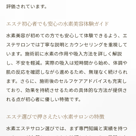
美白と健康を両立する水素サロンの選び方
評価されています。
リラクゼーション効果も期待できる水素美容法
エステの水素美容がもたらす癒やしの時間
エステ初心者でも安心の水素美容体験ガイド
水素リラクゼーションで心身のバランスを
水素美容が初めての方でも安心して体験できるよう、エ
整える
ステサロンでは丁寧な説明とカウンセリングを重視して
エステ施術で実感するリフレッシュ効果
います。施術前に水素の作用や吸入方法を詳しく解説
し、不安を軽減。実際の吸入は短時間から始め、体調や
水素美容法が生み出すリラックスのメカニ
肌の反応を確認しながら進めるため、無理なく続けられ
ズム
ます。さらに、施術後のセルフケアアドバイスも充実し
エステサロンで味わう水素リラクゼーショ
ており、効果を持続させるための具体的な方法が提供さ
ン体験
れる点が初心者に優しい特徴です。
エステ選びで押さえたい水素サロンの特徴
水素エステサロン選びでは、まず専門知識と実績を持つ