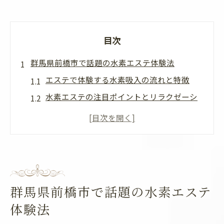
目次
群馬県前橋市で話題の水素エステ体験法
エステで体験する水素吸入の流れと特徴
水素エステの注目ポイントとリラクゼーシ
ョン効果
群馬で話題の水素エステが人気の理由を徹
底解説
エステ初心者でも安心の水素美容体験ガイ
ド
群馬県前橋市で話題の水素エステ
エステ選びで押さえたい水素サロンの特徴
体験法
水素美容が叶える素肌美の秘密を解説