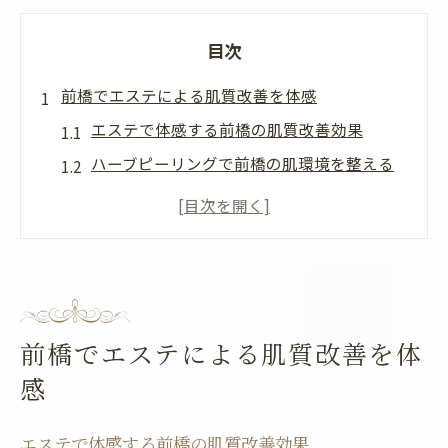
目次
前橋でエステによる肌質改善を体感
エステで体感する前橋の肌質改善効果
ハーブピーリングで前橋の肌環境を整える
秘訣
群馬のエステが叶える理想的な美肌づくり
美容皮膚科級の肌質改善をエステで実感
前橋のエステで透明感とツヤ肌を手に入れ
る方法
前橋でエステによる肌質改善を体
エステ施術後の肌変化を前橋で実感する理
感
由
悩み解消へ導く前橋のエステ施術
エステで体感する前橋の肌質改善効果