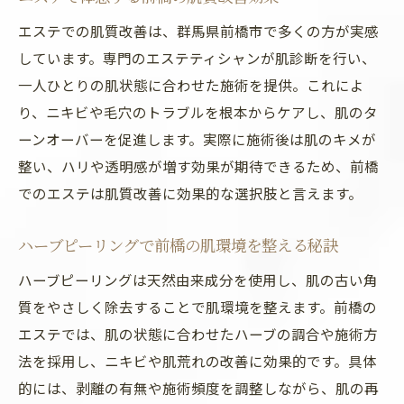
前橋のエステで毛穴とニキビの悩みを解消
エステでの肌質改善は、群馬県前橋市で多くの方が実感
肌質改善の鍵を握るエステ施術の選び方
しています。専門のエステティシャンが肌診断を行い、
ハーブピーリング効果で肌トラブルから卒
一人ひとりの肌状態に合わせた施術を提供。これによ
業
り、ニキビや毛穴のトラブルを根本からケアし、肌のタ
エステで実現するナチュラルなハリとツヤ
ーンオーバーを促進します。実際に施術後は肌のキメが
肌
整い、ハリや透明感が増す効果が期待できるため、前橋
群馬のエステが支持される理由と施術の流
でのエステは肌質改善に効果的な選択肢と言えます。
れ
敏感肌でも安心な前橋のエステ施術ポイン
ハーブピーリングで前橋の肌環境を整える秘訣
ト
ハーブピーリングは天然由来成分を使用し、肌の古い角
ニキビ改善なら前橋のエステが鍵
質をやさしく除去することで肌環境を整えます。前橋の
エステで叶える前橋のニキビ集中ケア法
エステでは、肌の状態に合わせたハーブの調合や施術方
法を採用し、ニキビや肌荒れの改善に効果的です。具体
ハーブピーリングで根本からニキビ改善へ
的には、剥離の有無や施術頻度を調整しながら、肌の再
美容皮膚科級のエステでニキビに悩まない