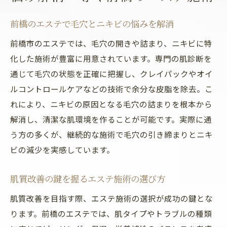
エステ選びで失敗しないチェックポイント
前橋のエステで毛穴とニキビの悩みを解消
エステの力で肌トラブルにさよなら
前橋市のエステでは、毛穴の開きや詰まり、ニキビに特
エステの施術で肌トラブルを根本から改善
化した施術が豊富に用意されています。専門の肌診断を
前橋のエステがもたらす肌悩み解消の効果
通じて毛穴の状態を正確に把握し、クレイパックやオイ
群馬で受けられるエステの安全性と信頼性
ルコントロールケアなどの技術で余分な皮脂を除去。こ
エステで目指す健康的な美肌とその持続力
れにより、ニキビの原因となる毛穴の詰まりを根本から
肌質改善後のアフターケアが重要な理由
解消し、清潔な肌環境を作ることが可能です。実際に通
う方の多くが、継続的な施術で毛穴の引き締まりとニキ
エステと共に美肌をキープする生活習慣
ビの減少を実感しています。
肌質改善の鍵を握るエステ施術の選び方
肌質改善を目指す際、エステ施術の選択が成功の鍵とな
ります。前橋のエステでは、肌タイプやトラブルの種類