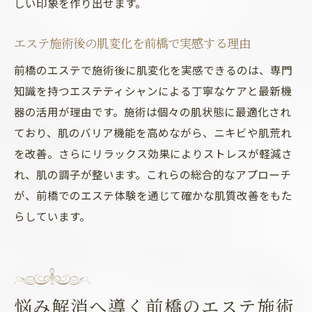
しい印象を作り出せます。
群馬で評判のエステ施術と透明感の関係性
エステ独自のケアで肌のツヤを取り戻す秘
エステ施術後の肌変化を前橋で実感する理由
訣
前橋のエステで施術後に肌変化を実感できるのは、専門
肌質改善で感じる透明感アップの実体験
知識を持つエステティシャンによる丁寧なケアと最新機
透明感あふれる肌を手に入れるエステ活用
器の活用が理由です。施術は個々の肌状態に最適化され
法
ており、肌のバリア機能を高めながら、ニキビや肌荒れ
前橋で人気のエステ施術とは何か
を改善。さらにリラックス効果によりストレスが軽減さ
前橋で注目のエステ施術とおすすめポイン
れ、肌の調子が整います。これらの総合的なアプローチ
ト
が、前橋でのエステ体験を通じて確かな肌質改善をもた
美肌を目指すなら選びたいエステの最新施
らしています。
術
群馬で人気のハーブピーリング施術とは
美容皮膚科とエステの施術の違いを比較
悩み解消へ導く前橋のエステ施術
敏感肌にも優しい前橋エステのこだわり