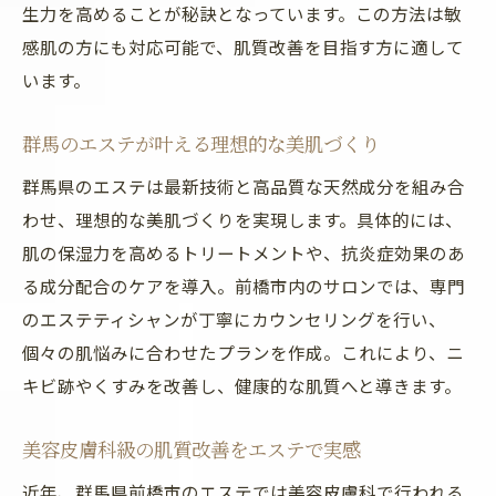
生力を高めることが秘訣となっています。この方法は敏
肌へ
感肌の方にも対応可能で、肌質改善を目指す方に適して
群馬のエステが支持されるニキビ対策の秘
います。
密
前橋でニキビと肌質改善を両立する施術法
群馬のエステが叶える理想的な美肌づくり
エステのプロが語るニキビ肌への最適ケア
群馬県のエステは最新技術と高品質な天然成分を組み合
肌質が変わるエステ体験を前橋で
わせ、理想的な美肌づくりを実現します。具体的には、
前橋で実感する肌質改善エステ体験談
肌の保湿力を高めるトリートメントや、抗炎症効果のあ
エステの施術後に得られる肌の透明感とは
る成分配合のケアを導入。前橋市内のサロンでは、専門
ハーブピーリング後の肌変化とその効果
のエステティシャンが丁寧にカウンセリングを行い、
個々の肌悩みに合わせたプランを作成。これにより、ニ
群馬のエステ体験でわかる持続する美肌力
キビ跡やくすみを改善し、健康的な肌質へと導きます。
前橋でエステを選ぶべき理由と満足度の声
肌質改善を叶えたエステの成功ストーリー
美容皮膚科級の肌質改善をエステで実感
ハーブピーリング効果とエステ活用法
近年、群馬県前橋市のエステでは美容皮膚科で行われる