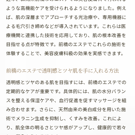
エステで体験するハーブピーリングの特長
ような高機能ケアを受けられるようになりました。例え
前橋のエステにおけるハーブピーリング効
ば、肌の深層までアプローチする光治療や、専用機器に
果
よる毛穴引き締めなどが導入されています。これらは医
剥離ありハーブピーリングを安心して受け
療機関と連携した技術を応用しており、肌の根本改善を
るコツ
目指せる点が特徴です。前橋のエステでこれらの施術を
群馬のエステで人気のハーブピーリング実
体験することで、美容皮膚科級の効果を実感できます。
例
前橋のエステで透明感とツヤ肌を手に入れる方法
ハーブピーリングの施術後ケアと注意点
エステの力でハーブピーリング効果を最大
透明感とツヤのある肌を目指すには、前橋のエステでの
化
定期的なケアが重要です。具体的には、肌の水分バラン
エステの肌質改善で透明感アップ実現
スを整える保湿ケアや、血行促進を促すマッサージを組
み合わせます。さらに、天然由来の美白成分を用いた施
エステで叶う透明感アップの肌質改善方法
術でメラニン生成を抑制し、くすみを改善。これによ
前橋エステの美肌術で肌トーンを明るくす
り、肌全体の明るさとツヤ感がアップし、健康的で若々
る