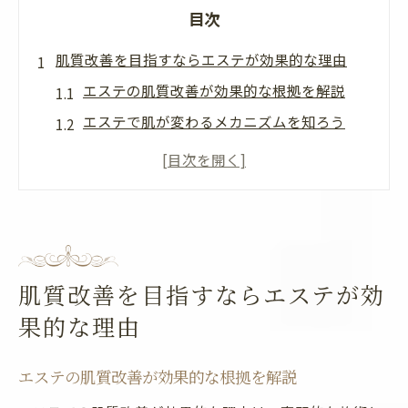
目次
肌質改善を目指すならエステが効果的な理由
エステの肌質改善が効果的な根拠を解説
エステで肌が変わるメカニズムを知ろう
肌エステの実力と専門的ケアの関係性
エステを選ぶべき肌質改善のポイント
肌エステと日常ケアの違いとは何か
エステの施術で肌が綺麗になる理由
エステで実感する肌の変化と美しさの秘密
肌質改善を目指すならエステが効
エステ施術後に感じる肌の変化を紹介
果的な理由
エステで肌が綺麗になる過程を解説
肌エステが持つ美しさへのアプローチとは
エステの肌質改善が効果的な根拠を解説
肌質改善で実感できるエステの魅力