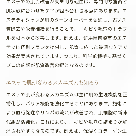
エステでの肌質改善が効果的な理由は、専門的な施術と
エステで得られる透明感と潤いの理由
肌状態に合わせたケアが組み合わさる点にあります。エ
エステだからこその肌変化の秘密とは
ステティシャンが肌のターンオーバーを促進し、古い角
ニキビや毛穴悩みに寄り添うエステの実力
質除去や栄養補給を行うことで、ニキビや毛穴のトラブ
ルを根本から改善します。例えば、群馬県前橋市のエス
エステが叶えるニキビ・毛穴ケアの特徴
テでは個別プランを提供し、肌質に応じた最適なケアで
肌エステで毛穴とニキビを根本から対策
効果が実感されています。つまり、科学的根拠に基づく
エステで実感する毛穴ケアと肌質改善
プロの施術が肌質改善の鍵となるのです。
ニキビに悩む方へおすすめのエステ施術
エステで毛穴トラブルが改善する理由
エステで肌が変わるメカニズムを知ろう
肌エステの専門技術でニキビをサポート
エステで肌が変わるメカニズムは主に肌の生理機能を正
肌が綺麗になるエステ活用の新常識とは
常化し、バリア機能を強化することにあります。施術に
肌が綺麗になるエステ活用法を解説
より血行促進やリンパの流れが改善され、肌細胞の新陳
エステの最新トレンドと肌質改善の関係
代謝が活発化。これにより、ニキビや毛穴の詰まりが解
消されやすくなるのです。例えば、保湿やコラーゲン生
肌質改善を目指す新しいエステの選び方