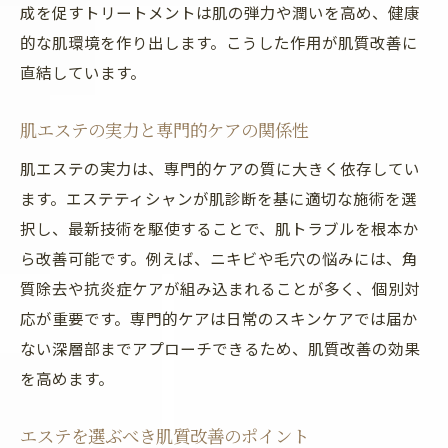
成を促すトリートメントは肌の弾力や潤いを高め、健康
エステ通いの頻度が美肌に与える影響
的な肌環境を作り出します。こうした作用が肌質改善に
肌エステで理想の肌を叶えるコツ
直結しています。
エステの新しい肌質改善法をチェック
美容外科とエステの違いを徹底比較してみた
肌エステの実力と専門的ケアの関係性
美容外科とエステの肌質改善の違い
肌エステの実力は、専門的ケアの質に大きく依存してい
エステと美容外科の効果比較を解説
ます。エステティシャンが肌診断を基に適切な施術を選
肌エステと美容外科の選び方ポイント
択し、最新技術を駆使することで、肌トラブルを根本か
美容外科よりエステが向いている場合
ら改善可能です。例えば、ニキビや毛穴の悩みには、角
質除去や抗炎症ケアが組み込まれることが多く、個別対
肌質改善に適したエステの特徴とは
応が重要です。専門的ケアは日常のスキンケアでは届か
エステと美容外科のメリット・デメリット
ない深層部までアプローチできるため、肌質改善の効果
フェイシャルエステは何回通えば変化を感じ
を高めます。
る？
フェイシャルエステで変化を感じる回数と
エステを選ぶべき肌質改善のポイント