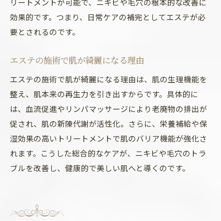
リートメントが可能で、ニキビや毛穴の根本的な改善に
自分に合うエステで理想の肌を手に入れる方法
効果的です。つまり、日常ケアの補完としてエステが必
自分に合うエステの選び方と肌質改善術
要とされるのです。
肌エステで理想の肌を手に入れる秘訣
エステの施術で肌が綺麗になる理由
エステ選びで後悔しないポイントを解説
エステの施術で肌が綺麗になる理由は、肌の生理機能を
肌質改善を叶えるためのエステ活用法
整え、肌本来の再生力を引き出すからです。具体的に
エステで自分だけの美肌プランを作る方法
は、血流促進やリンパマッサージにより老廃物の排出が
理想の肌を目指すエステの活用ポイント
促され、肌の新陳代謝が活性化。さらに、栄養補給や保
湿効果の高いトリートメントで肌のバリア機能が強化さ
れます。こうした総合的なケアが、ニキビや毛穴のトラ
ブルを改善し、健康的で美しい肌へと導くのです。