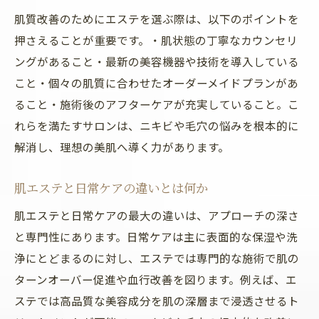
は
肌質改善のためにエステを選ぶ際は、以下のポイントを
エステ通いの頻度と肌質改善の関係性
押さえることが重要です。・肌状態の丁寧なカウンセリ
肌エステの効果を実感するには何回必要か
ングがあること・最新の美容機器や技術を導入している
エステでの通院計画の立て方を紹介
こと・個々の肌質に合わせたオーダーメイドプランがあ
肌が変わるエステ施術の効果的な通い方
ること・施術後のアフターケアが充実していること。こ
フェイシャルエステで理想の肌を目指す流
れらを満たすサロンは、ニキビや毛穴の悩みを根本的に
れ
解消し、理想の美肌へ導く力があります。
エステで叶える長期的な肌質改善のヒント
肌エステと日常ケアの違いとは何か
エステで実現する長期的な肌質改善術
肌エステと日常ケアの最大の違いは、アプローチの深さ
肌エステで継続的に美肌を保つコツ
と専門性にあります。日常ケアは主に表面的な保湿や洗
エステの定期利用が肌質に与える効果
浄にとどまるのに対し、エステでは専門的な施術で肌の
肌質改善を長期で目指すエステのポイント
ターンオーバー促進や血行改善を図ります。例えば、エ
エステの長期活用で理想の肌をキープ
ステでは高品質な美容成分を肌の深層まで浸透させるト
肌エステと自己ケアの両立が美肌の鍵