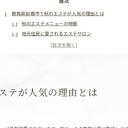
目次
群馬県前橋市で秋のエステが人気の理由とは
秋のエステメニューの特徴
地元住民に愛されるエステサロン
秋の乾燥対策に効果的なトリートメント
前橋市ならではの自然素材を使った施術
リラックスとケアを同時に享受する方法
エステティシャンの専門知識が信頼を呼ぶ理由
エステで秋の乾燥肌を徹底ケア群馬県前橋市の魅力
ステが人気の理由とは
乾燥肌に悩む方必見のエステメニュー
秋の訪れと共に始めたいスキンケア
前橋市で受けられる保湿トリートメント
肌のバリア機能を高める施術とは