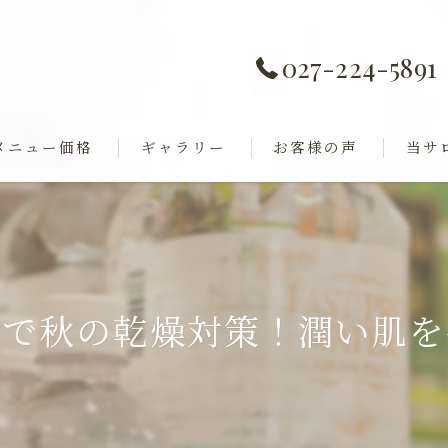
027-224-5891
メニュー価格
ギャラリー
お客様の声
当サ
痩身
全身歪み調整
ダイエ
ャル
巻き肩
テで秋の乾燥対策！潤い肌を
フェイ
ブライ