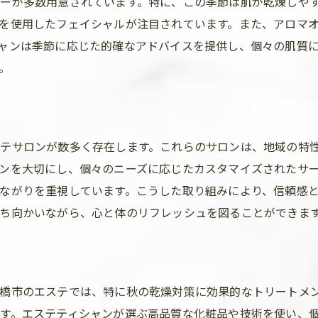
ーが多数用意されています。特に、この季節は肌が乾燥しや
自然派コスメを使用したリラックスエステ
を使用したフェイシャルが注目されています。また、アロマ
エステティシャンが教えるホームケアのポイント
ャンは季節に応じた的確なアドバイスを提供し、個々の肌質
エステティシャンが教える秋の潤い肌の秘訣
。
秋に必要なスキンケアの見直し
潤い肌を維持するための習慣
エステで使用する人気の保湿成分
テサロンが数多く存在します。これらのサロンは、地域の特
ホームケアとエステの効果的な組み合わせ
ンを大切にし、個々のニーズに応じたカスタマイズされたサ
エステティシャンが推薦する製品とその理由
ながりを重視しています。こうした取り組みにより、信頼感
ち向かいながら、心と体のリフレッシュを図ることができま
肌質に合わせたカスタマイズ施術の重要性
前橋市で体験する秋のエステメニューの選び方
ト
ニーズに合わせたメニュー選びのコツ
初心者にも安心のエステ体験
橋市のエステでは、特に秋の乾燥対策に効果的なトリートメ
エステサロンの選び方と注意点
す。エステティシャンが選ぶ高品質な化粧品や技術を使い、