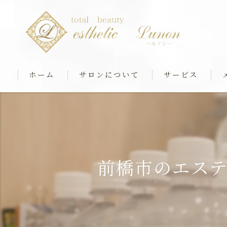
ホーム
サロンについて
サービス
最新マシンケア
筋膜ストレッチ＆
リアボーテフェイシ
前橋市のエス