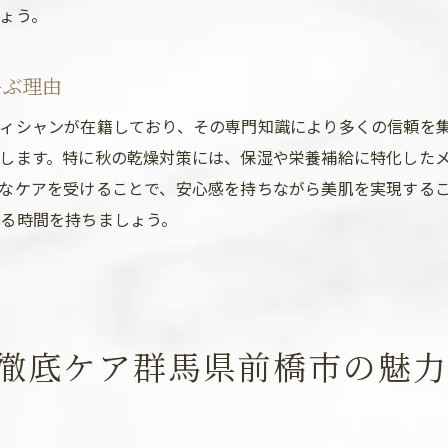
ょう。
秋の肌悩みに特化したトリートメント紹介
エステでのリラクゼーション効果とストレス軽減
呼ぶ理由
エステティシャンが提案する肌トラブル解消法
ィシャンが在籍しており、その専門知識により多くの信頼を
前橋市のエステサロンの選び方ガイド
します。特に秋の乾燥対策には、保湿や栄養補給に特化した
秋のエステで潤いを取り戻す前橋市のおすすめ
なケアを受けることで、安心感を持ちながら美肌を実現する
リピーター続出の人気エステサロン
る時間を持ちましょう。
前橋市で体験できる秋のスペシャルメニュー
肌タイプ別おすすめのケアプラン
美容と健康を兼ね備えたエステ体験
エステティシャンの知識が光る施術内容
徹底ケア群馬県前橋市の魅力
秋の訪れをエステで満喫する方法
前橋市のエステで秋に備える肌ケアのポイント