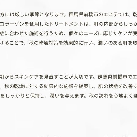
基本的なスキンケアの見直し
エステを通じた季節ごとの肌準備
方には厳しい季節となります。群馬県前橋市のエステでは、
プロが教える自宅でのケア方法
コラーゲンを使用したトリートメントは、肌の内部からしっ
態に合わせた施術を行うため、個々のニーズに応じたケアが
前橋市でのエステ体験を最大限に活かすコツ
けることで、秋の乾燥対策を効果的に行い、潤いのある肌を
施術後のアフターケアとその重要性
エステサロンでの秋の肌ケア体験談
期からスキンケアを見直すことが大切です。群馬県前橋市で
、秋の乾燥に対する効果的な施術を提案し、肌の状態を改善
をしっかりと保持し、潤いを与えます。秋の訪れを心地よく
ト