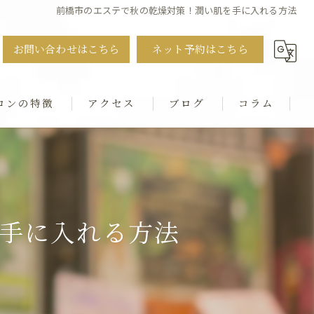
前橋市のエステで秋の乾燥対策！潤い肌を手に入れる方法
お問い合わせはこちら
ネット予約はこちら
ロンの特徴
アクセス
ブログ
コラム
ット
・猫背・ストレートネック
手に入れる方法
シャル
ダル