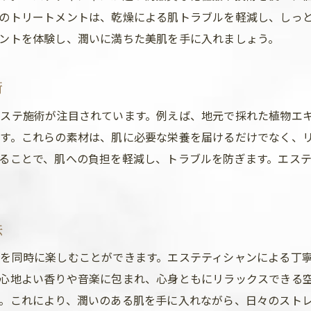
のトリートメントは、乾燥による肌トラブルを軽減し、しっ
秋限定メニューの魅力を徹底解剖
ントを体験し、潤いに満ちた美肌を手に入れましょう。
人気のエステサロンの特徴と口コミ
季節に応じたエステメニューの活用法
術
秋の前橋市エステで理想の肌を実現する方法
ステ施術が注目されています。例えば、地元で採れた植物エ
エステで叶えるしっとり肌の実現
す。これらの素材は、肌に必要な栄養を届けるだけでなく、
秋の肌トラブル解消に効果的な施術
ることで、肌への負担を軽減し、トラブルを防ぎます。エス
前橋市のエステでの成功体験談
エステサロンの予約から施術までの流れ
スペシャリストが行うカウンセリングの重要性
法
理想の肌を手に入れるためのステップ
を同時に楽しむことができます。エステティシャンによる丁
群馬県前橋市のエステで秋の肌トラブルを解消
心地よい香りや音楽に包まれ、心身ともにリラックスできる
乾燥による肌荒れを防ぐための対策
。これにより、潤いのある肌を手に入れながら、日々のスト
エステでの定期的なメンテナンスの重要性