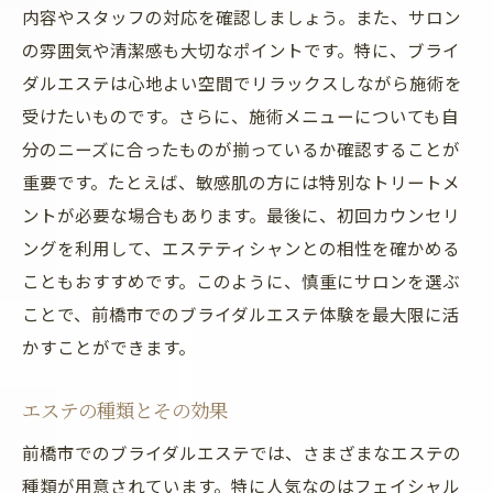
内容やスタッフの対応を確認しましょう。また、サロン
価
の雰囲気や清潔感も大切なポイントです。特に、ブライ
ブライダルエステの予約方法とタイミング
ダルエステは心地よい空間でリラックスしながら施術を
エステで整えた肌で前橋市の結婚式に輝きを
受けたいものです。さらに、施術メニューについても自
結婚式当日のメイクとエステの相乗効果
分のニーズに合ったものが揃っているか確認することが
写真映えする肌作りのポイント
重要です。たとえば、敏感肌の方には特別なトリートメ
ントが必要な場合もあります。最後に、初回カウンセリ
エステで得た美肌を維持する方法
ングを利用して、エステティシャンとの相性を確かめる
結婚式当日の肌トラブル対策
こともおすすめです。このように、慎重にサロンを選ぶ
結婚式後のエステケアの重要性
ことで、前橋市でのブライダルエステ体験を最大限に活
エステで整えた肌を最大限に活かすメイク
かすことができます。
術
前橋市のエステで体験するブライダルエステの
エステの種類とその効果
効果
前橋市でのブライダルエステでは、さまざまなエステの
エステがもたらす美肌効果の科学的根拠
種類が用意されています。特に人気なのはフェイシャル