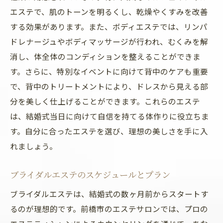
エステで改善される肌のトラブル
エステで、肌のトーンを明るくし、乾燥やくすみを改善
エステによるリラクゼーション効果とその
する効果があります。また、ボディエステでは、リンパ
持続性
ドレナージュやボディマッサージが行われ、むくみを解
エステで得られる美容効果の実例
消し、体全体のコンディションを整えることができま
す。さらに、特別なイベントに向けて背中のケアも重要
ブライダルエステのビフォーアフター
で、背中のトリートメントにより、ドレスから見える部
エステがもたらす自信と心理的効果
分を美しく仕上げることができます。これらのエステ
内側から美しさを引き出す前橋市エステサロン
は、結婚式当日に向けて自信を持てる体作りに役立ちま
の特別ケア
す。自分に合ったエステを選び、理想の美しさを手に入
デトックス効果のあるエステケア
れましょう。
食事とエステの相乗効果
内側からのケアで輝く肌作り
ブライダルエステのスケジュールとプラン
エステサロンで取り入れる心と体のリラク
ブライダルエステは、結婚式の数ヶ月前からスタートす
ゼーション
るのが理想的です。前橋市のエステサロンでは、プロの
前橋市エステサロンで体験するアロマセラ