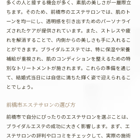
多くの人と接する機会が多く、素肌の美しさが一層際立
エステティシャンのアドバイスとホームケ
ちます。そのため、前橋市のエステサロンでは、肌のト
ア
ーンを均一にし、透明感を引き出すためのパーソナライ
プロのエステティシャンとの信頼関係
ズされたケアが提供されています。また、ストレスや疲
エステで得られるリラクゼーション効果
れを解消することで、内側からの美しさも手に入れるこ
前橋市エステサロンでの特別なブライダルプラ
とができます。ブライダルエステでは、特に保湿や栄養
ンとは
補給が重視され、肌のコンディションを整えるための特
別なトリートメントが施されます。これらの準備を通じ
前橋市で受けられる特別なブライダルエス
て、結婚式当日には自信に満ちた輝く姿で迎えられるこ
テの内容
とでしょう。
フェイシャル、ボディケア、脱毛などのオ
プション
前橋市エステサロンの選び方
ブライダルプランの料金とコストパフォー
前橋市で自分にぴったりのエステサロンを選ぶことは、
マンス
ブライダルエステの成功に大きく影響します。まず、エ
エステサロンの雰囲気とサービス
ステサロンの評判や口コミをチェックして、実際の施術
口コミと実際の体験談から見るサロンの評