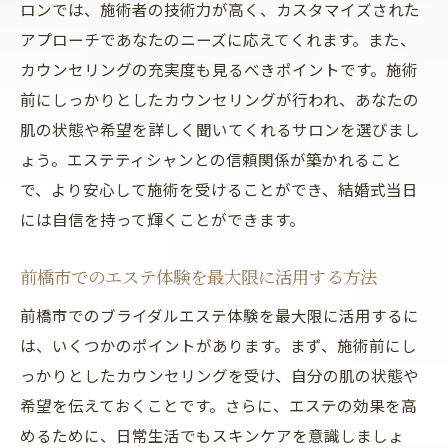
アフターケア
ロンでは、施術者の技術力が高く、カスタマイズされた
結婚式当日に向けて前橋市のエステで最高の準
アプローチであなたのニーズに応えてくれます。また、
備を
カウンセリングの充実度も見るべきポイントです。施術
結婚式までの日程とエステのスケジュール
前にしっかりとしたカウンセリングが行われ、あなたの
管理
肌の状態や希望を詳しく聞いてくれるサロンを選びまし
ょう。エステティシャンとの信頼関係が築かれること
エステで整えた肌を最大限に活かすメイク
で、より安心して施術を受けることができ、結婚式当日
アップ
には自信を持って輝くことができます。
結婚式当日の最後の仕上げとしてのエステ
結婚式直前の緊急ケアとトラブル対策
前橋市でのエステ体験を最大限に活用する方法
前橋市エステサロンでの最終チェックリス
前橋市でのブライダルエステ体験を最大限に活用するに
ト
は、いくつかのポイントがあります。まず、施術前にし
結婚式当日の自信と輝きを保つためのアド
っかりとしたカウンセリングを受け、自分の肌の状態や
バイス
希望を伝えておくことです。さらに、エステの効果を高
めるために、日常生活でもスキンケアを意識しましょ