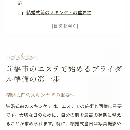
歩
結婚式前のスキンケアの重要性
前橋市エステサロンの選び方
エステの種類とその効果
ブライダルエステのスケジュールとプラン
エステティシャンの選び方と信頼性
前橋市でのエステ体験を最大限に活用する
前橋市のエステで始めるブライダ
方法
ル準備の第一歩
プロのエステティシャンによるブライダルケア
の魅力
結婚式前のスキンケアの重要性
専門家による肌の診断とケア
結婚式前のスキンケアは、エステでの施術と同様に重要
プロの手技と最新技術を取り入れた施術
です。大切な日のために、自分の肌を最高の状態に整え
個別にカスタマイズされたブライダルプラ
ることが求められます。特に、結婚式当日は写真撮影や
ン