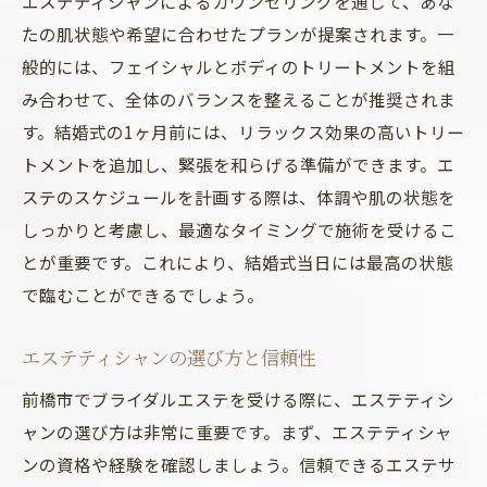
エステティシャンによるカウンセリングを通じて、あな
ピー
たの肌状態や希望に合わせたプランが提案されます。一
内面の美しさを引き出すエステティシャン
般的には、フェイシャルとボディのトリートメントを組
のアプローチ
み合わせて、全体のバランスを整えることが推奨されま
す。結婚式の1ヶ月前には、リラックス効果の高いトリー
前橋市のエステで自信と輝きを手に入れるブラ
トメントを追加し、緊張を和らげる準備ができます。エ
イダルケア
ステのスケジュールを計画する際は、体調や肌の状態を
エステがもたらす心身のリフレッシュ効果
しっかりと考慮し、最適なタイミングで施術を受けるこ
結婚式準備中のストレス解消法としてのエ
とが重要です。これにより、結婚式当日には最高の状態
ステ
で臨むことができるでしょう。
エステで得た自信が結婚式に与える影響
前橋市のエステサロンで体験する特別なケ
エステティシャンの選び方と信頼性
ア
前橋市でブライダルエステを受ける際に、エステティシ
ブライダルエステの成果を最大化する方法
ャンの選び方は非常に重要です。まず、エステティシャ
エステで得た自信と輝きを維持するための
ンの資格や経験を確認しましょう。信頼できるエステサ