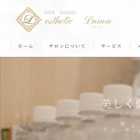
ホーム
サロンについて
サービス
最新マシンケア
筋膜ストレッチ＆
リアボーテフェイシ
美しく