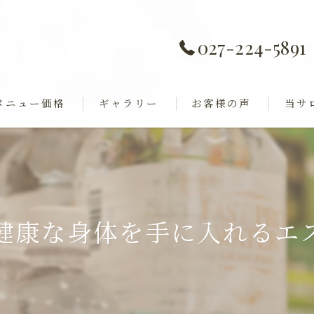
027-224-5891
メニュー価格
ギャラリー
お客様の声
当サ
痩身
全身歪み調整
ダイエ
ャル
巻き肩
健康な身体を手に入れるエ
フェイ
ブライ