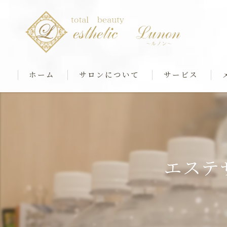
ホーム
サロンについて
サービス
最新マシンケア
筋膜ストレッチ＆
リアボーテフェイシ
エステ