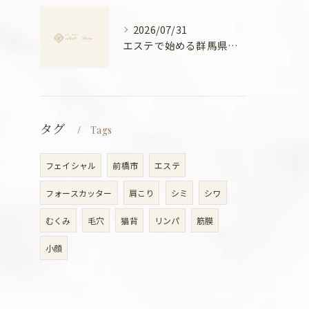
2026/07/31
エステで始める群馬県高崎市の温活美容と冷え対策徹底ガイド
タグ
Tags
フェイシャル
前橋市
エステ
フォースカッター
肩こり
シミ
シワ
むくみ
毛穴
猫背
リンパ
筋膜
小顔