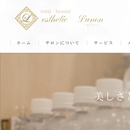
ホーム
サロンについて
サービス
最新マシンケア
筋膜ストレッチ＆
リアボーテフェイシ
美しさ