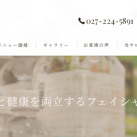
027-224-5891
メニュー価格
ギャラリー
お客様の声
当サ
痩身
全身歪み調整
ダイエ
ャル
巻き肩
と健康を両立するフェイシ
フェイ
ブライ