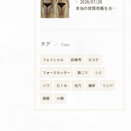
2026/07/28
本当の体質改善をお手伝い✨
タグ
Tags
フェイシャル
前橋市
エステ
フォースカッター
肩こり
シミ
シワ
むくみ
毛穴
猫背
リンパ
筋膜
小顔