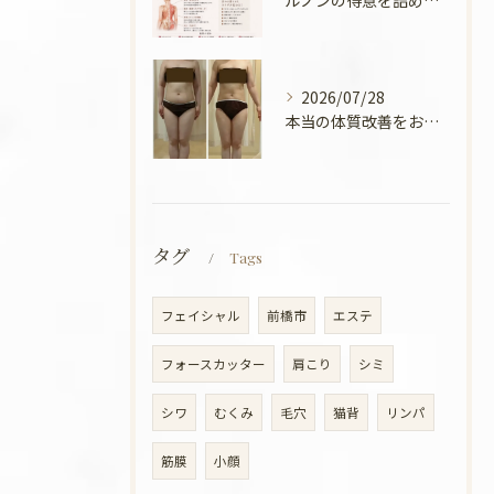
ルノンの得意を詰めてみました🧡
2026/07/28
本当の体質改善をお手伝い✨
タグ
Tags
フェイシャル
前橋市
エステ
フォースカッター
肩こり
シミ
シワ
むくみ
毛穴
猫背
リンパ
筋膜
小顔