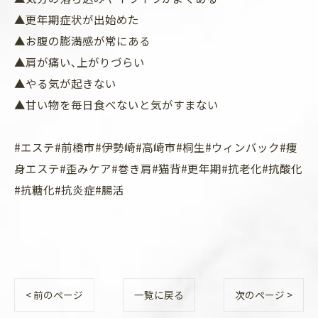
▲更年期症状が出始めた
▲お腹の膨満感が常にある
▲肩が痛い､上がりづらい
▲やる気が起きない
▲甘い物を毎日食べないと気がすまない
#エステ#前橋市#伊勢崎#高崎市#桐生#ウィンバック#痩
身エステ#歪みケア#巻き肩#猫背#更年期#抗老化#抗酸化
#抗糖化#抗炎症#腸活
< 前のページ
一覧に戻る
次のページ >