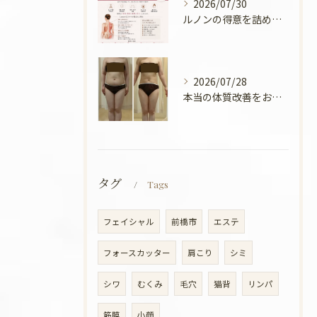
2026/07/30
ルノンの得意を詰めてみました🧡
2026/07/28
本当の体質改善をお手伝い✨
タグ
Tags
フェイシャル
前橋市
エステ
フォースカッター
肩こり
シミ
シワ
むくみ
毛穴
猫背
リンパ
筋膜
小顔