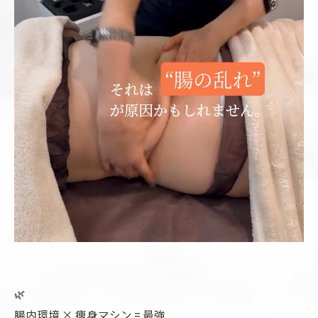
🌿
腸内環境 × 痩身マシン = 最強