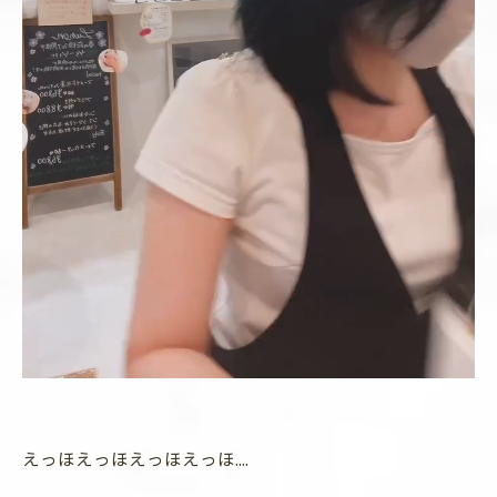
えっほえっほえっほえっほ....