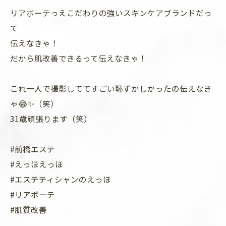
リアボーテっえこだわりの強いスキンケアブランドだっ
て
伝えなきゃ！
だから肌改善できるって伝えなきゃ！
これ一人で撮影しててすごい恥ずかしかったの伝えなき
ゃ😂✨（笑）
31歳頑張ります（笑）
#前橋エステ
#えっほえっほ
#エステティシャンのえっほ
#リアボーテ
#肌質改善