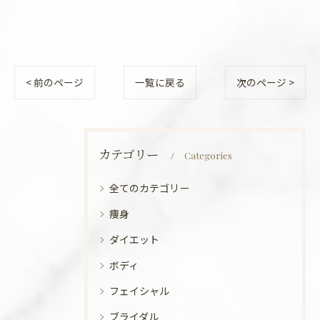
< 前のページ
一覧に戻る
次のページ >
カテゴリー
Categories
全てのカテゴリー
痩身
ダイエット
ボディ
フェイシャル
ブライダル