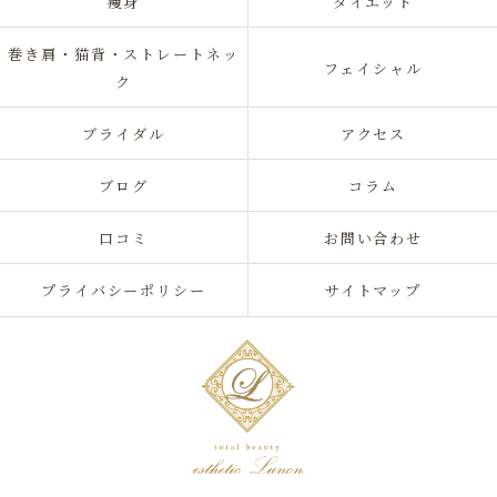
痩身
ダイエット
巻き肩・猫背・ストレートネッ
フェイシャル
ク
ブライダル
アクセス
ブログ
コラム
口コミ
お問い合わせ
プライバシーポリシー
サイトマップ