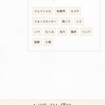
フェイシャル
前橋市
エステ
フォースカッター
肩こり
シミ
シワ
むくみ
毛穴
猫背
リンパ
筋膜
小顔
027-224-5891