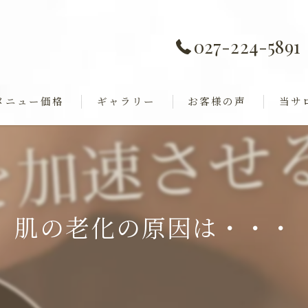
027-224-5891
メニュー価格
ギャラリー
お客様の声
当サ
痩身
全身歪み調整
ダイエ
ャル
巻き肩
肌の老化の原因は・・・
フェイ
ブライ