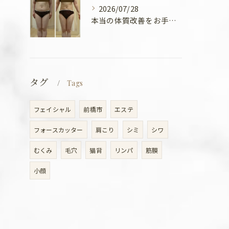
2026/07/28
本当の体質改善をお手伝い✨
タグ
Tags
フェイシャル
前橋市
エステ
フォースカッター
肩こり
シミ
シワ
むくみ
毛穴
猫背
リンパ
筋膜
小顔