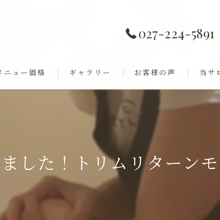
027-224-5891
メニュー価格
ギャラリー
お客様の声
当サ
痩身
全身歪み調整
ダイエ
ャル
巻き肩
しました！トリムリターンモ
フェイ
ブライ